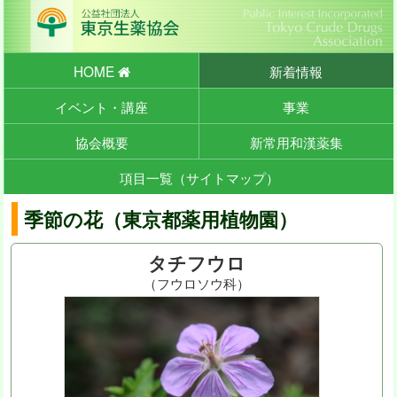
HOME
新着情報
イベント・講座
事業
協会概要
新常用和漢薬集
項目一覧（サイトマップ）
季節の花（東京都薬用植物園）
タチフウロ
（フウロソウ科）