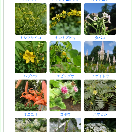
ミシマサイコ
キンミズヒキ
タバコ
ハブソウ
エビスグサ
ノゲイトウ
オニユリ
ゴボウ
ハマビシ