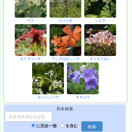
ウド
メハジキ
ソクズ
タイマツバナ
フシグロセンノウ
ナツズイセン
センニンソウ
キキョウ
和名検索
に完全一致
を含む
検索