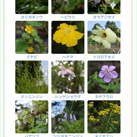
カリガネソウ
ヘビウリ
タマアジサイ
イチビ
ヘチマ
トロロアオイ
クソニンジン
レンゲショウマ
タチフウロ
バアソブ
ツリガネニンジン
オミナエシ