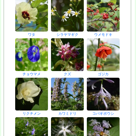
ワタ
シラヤマギク
ウメモドキ
チョウマメ
クズ
ゴジカ
リクチメン
カワミドリ
コバギボウシ