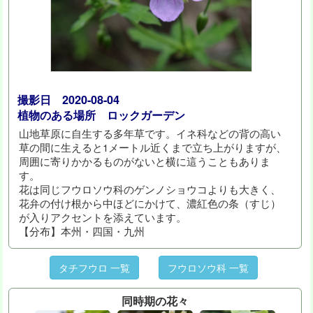
撮影日 2020-08-04
植物のある場所 ロックガーデン
山地草原に自生する多年草です。イネ科などの背の高い
草の間に生えると1メートル近くまで立ち上がりますが、
周囲に寄りかかるものがないと横に這うこともありま
す。
花は同じフウロソウ科のゲンノショウコよりも大きく、
花弁の付け根から中ほどにかけて、濃紅色の条（すじ）
が入りアクセントを添えています。
【分布】本州・四国・九州
タチフウロ 一覧
フウロソウ科 一覧
同時期の花々