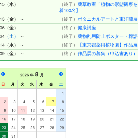
15
（水）
（終了）
薬草教室「植物の形態観察をふ
着100名】
13
（金）
～
（終了）
ボタニカルアートと東洋蘭展
06
（金）
（終了）
健康講座
24
（土）
～
（終了）
薬物乱用防止ポスター・標語
14
（水）
～
（終了）
【東京都薬用植物園】作品展
09
（金）
～
（終了）
作品展の募集（申込書あり）