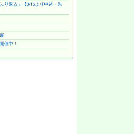
り返る」【3/15より申込・先
展
開催中！