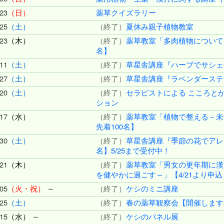
23
（日）
薬草クイズラリー
25
（土）
（終了）
夏休み親子植物教室
23
（木）
（終了）
薬草教室「多肉植物について」
名】
11
（土）
（終了）
草星舎講座『ハーブでサシェ
27
（土）
（終了）
草星舎講座『ラベンダーステ
20
（土）
（終了）
セラピストによる こころと
ション
17
（水）
（終了）
薬草教室「植物で整える－未病
先着100名】
30
（土）
（終了）
草星舎講座『季節の花でアレン
名】5/25まで受付中！
21
（木）
（終了）
薬草教室「男女の更年期に漢
を健やかに過ごす～」【4/21より申込
05
（火・祝）
～
（終了）
ケシのミニ講座
25
（土）
（終了）
春の薬草観察会【開催します
15
（水）
～
（終了）
ケシのパネル展