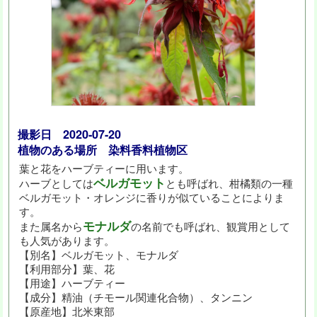
撮影日 2020-07-20
植物のある場所 染料香料植物区
葉と花をハーブティーに用います。
ベルガモット
ハーブとしては
とも呼ばれ、柑橘類の一種
ベルガモット・オレンジに香りが似ていることによりま
す。
モナルダ
また属名から
の名前でも呼ばれ、観賞用として
も人気があります。
【別名】ベルガモット、モナルダ
【利用部分】葉、花
【用途】ハーブティー
【成分】精油（チモール関連化合物）、タンニン
【原産地】北米東部