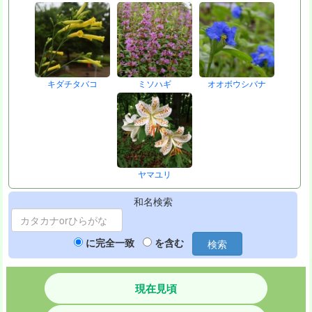
キダチタバコ
ミソハギ
オオボウシバナ
ヤマユリ
和名検索
に完全一致
を含む
検索
現在見頃