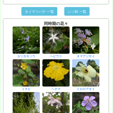
タイマツバナ 一覧
シソ科 一覧
同時期の花々
カリガネソウ
ヘビウリ
タマアジサイ
イチビ
ヘチマ
トロロアオイ