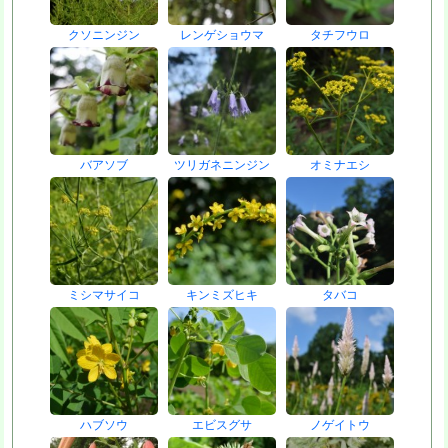
クソニンジン
レンゲショウマ
タチフウロ
バアソブ
ツリガネニンジン
オミナエシ
ミシマサイコ
キンミズヒキ
タバコ
ハブソウ
エビスグサ
ノゲイトウ