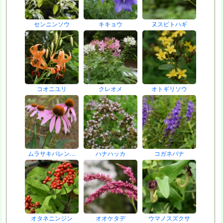
センニンソウ
キキョウ
ヌスビトハギ
コオニユリ
クレオメ
オトギリソウ
ムラサキバレン…
ハナハッカ
コガネバナ
オタネニンジン
オオケタデ
ウマノスズクサ