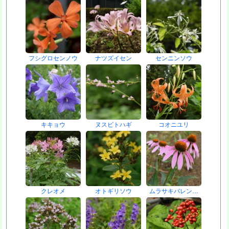
フシグロセンノウ
ナツズイセン
センニンソウ
キキョウ
ヌスビトハギ
コオニユリ
クレオメ
オトギリソウ
ムラサキバレン…