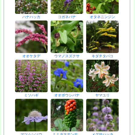
ハナハッカ
コガネバナ
オタネニンジン
オオケタデ
ウマノスズクサ
キダチタバコ
ミソハギ
オオボウシバナ
ヤマユリ
マツムシソウ
ミミガタテンナ…
メグサハッカ