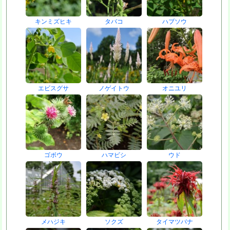
キンミズヒキ
タバコ
ハブソウ
エビスグサ
ノゲイトウ
オニユリ
ゴボウ
ハマビシ
ウド
メハジキ
ソクズ
タイマツバナ