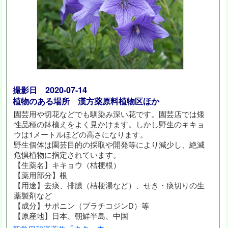
撮影日 2020-07-14
植物のある場所 漢方薬原料植物区ほか
園芸用や切花などでも馴染み深い花です。園芸店では矮
性品種の鉢植えをよく見かけます。しかし野生のキキョ
ウは1メートルほどの高さになります。
野生個体は園芸目的の採取や開発等により減少し、絶滅
危惧植物に指定されています。
【生薬名】キキョウ（桔梗根）
【薬用部分】根
【用途】去痰、排膿（桔梗湯など）、せき・痰切りの生
薬製剤など
【成分】サポニン（プラチコジンD）等
【原産地】日本、朝鮮半島、中国