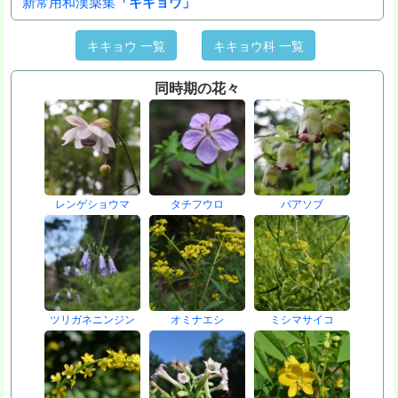
新常用和漢薬集
「キキョウ」
キキョウ 一覧
キキョウ科 一覧
同時期の花々
レンゲショウマ
タチフウロ
バアソブ
ツリガネニンジン
オミナエシ
ミシマサイコ