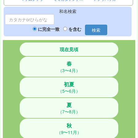
和名検索
に完全一致
を含む
検索
現在見頃
春
（3〜4月）
初夏
（5〜6月）
夏
（7〜8月）
秋
（9〜11月）