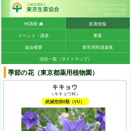
HOME
新着情報
イベント・講座
事業
協会概要
新常用和漢薬集
項目一覧（サイトマップ）
季節の花（東京都薬用植物園）
キキョウ
（キキョウ科）
絶滅危惧II類（VU）