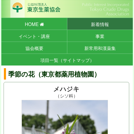
HOME
新着情報
イベント・講座
事業
協会概要
新常用和漢薬集
項目一覧（サイトマップ）
季節の花（東京都薬用植物園）
メハジキ
（シソ科）