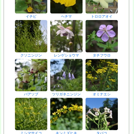
イチビ
ヘチマ
トロロアオイ
クソニンジン
レンゲショウマ
タチフウロ
バアソブ
ツリガネニンジン
オミナエシ
ミシマサイコ
キンミズヒキ
タバコ