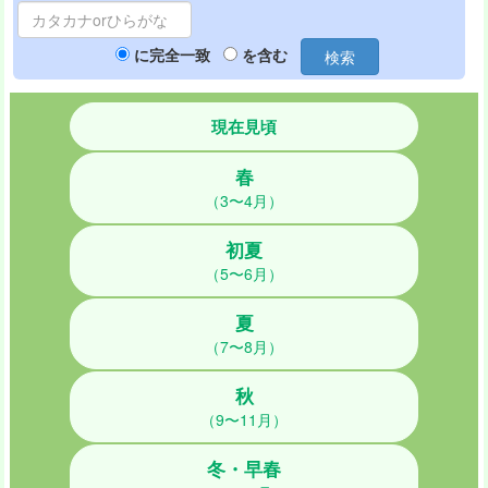
に完全一致
を含む
検索
現在見頃
春
（3〜4月）
初夏
（5〜6月）
夏
（7〜8月）
秋
（9〜11月）
冬・早春