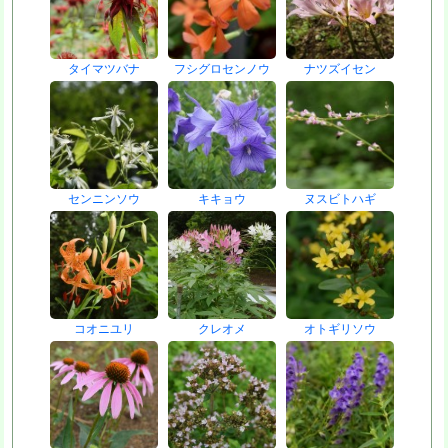
タイマツバナ
フシグロセンノウ
ナツズイセン
センニンソウ
キキョウ
ヌスビトハギ
コオニユリ
クレオメ
オトギリソウ