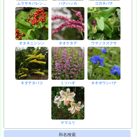
ムラサキバレン…
ハナハッカ
コガネバナ
オタネニンジン
オオケタデ
ウマノスズクサ
キダチタバコ
ミソハギ
オオボウシバナ
ヤマユリ
和名検索