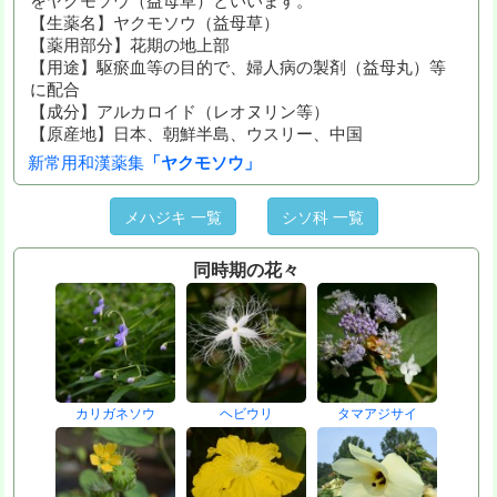
【生薬名】ヤクモソウ（益母草）
【薬用部分】花期の地上部
【用途】駆瘀血等の目的で、婦人病の製剤（益母丸）等
に配合
【成分】アルカロイド（レオヌリン等）
【原産地】日本、朝鮮半島、ウスリー、中国
新常用和漢薬集
「ヤクモソウ」
メハジキ 一覧
シソ科 一覧
同時期の花々
カリガネソウ
ヘビウリ
タマアジサイ