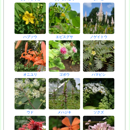
ハブソウ
エビスグサ
ノゲイトウ
オニユリ
ゴボウ
ハマビシ
ウド
メハジキ
ソクズ