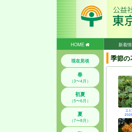
HOME
新着情
季節の
現在見頃
春
（3〜4月）
初夏
（5〜6月）
エ
夏
202
（7〜8月）