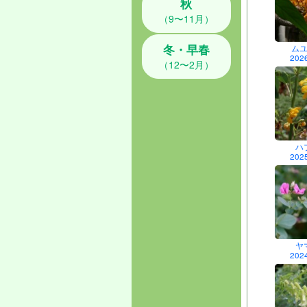
秋
（9〜11月）
冬・早春
ム
202
（12〜2月）
ハ
202
ヤ
202