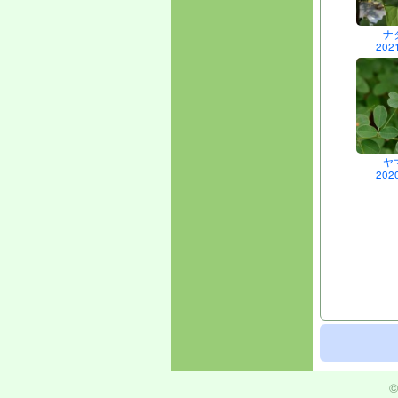
ナ
202
ヤ
202
©