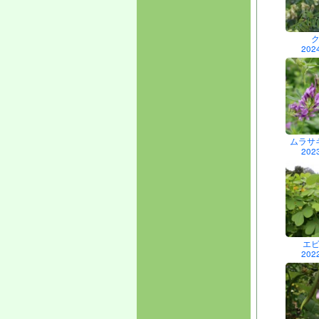
202
ムラサ
202
エ
202