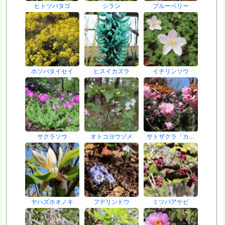
ヒトツバタゴ
シラン
ブルーベリー
ホソバタイセイ
ヒスイカズラ
イチリンソウ
サクラソウ
オトコヨウゾメ
サトザクラ「カ…
ヤハズホオノキ
フデリンドウ
ミツバアケビ