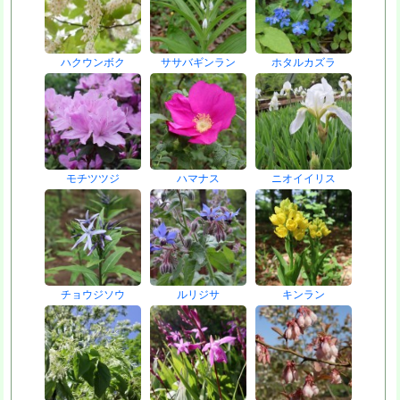
ハクウンボク
ササバギンラン
ホタルカズラ
モチツツジ
ハマナス
ニオイイリス
チョウジソウ
ルリジサ
キンラン