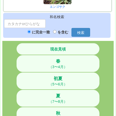
エンゴサク
和名検索
に完全一致
を含む
検索
現在見頃
春
（3〜4月）
初夏
（5〜6月）
夏
（7〜8月）
秋