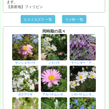
ます。
【原産地】フィリピン
ヒスイカズラ 一覧
マメ科 一覧
同時期の花々
サンショウバラ
ノイバラ
ラベンダー「ア…
ガクウツギ
アカバナムシヨ…
シロバナムシヨ…