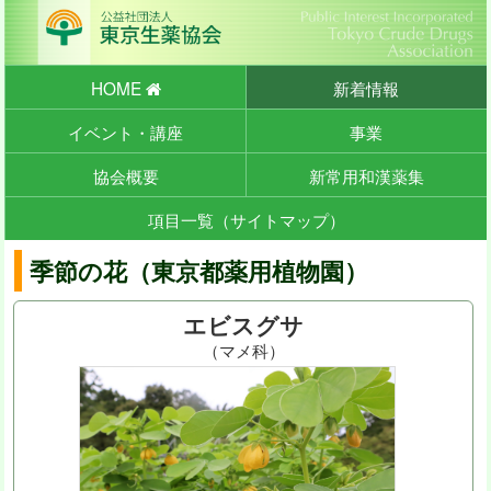
HOME
新着情報
イベント・講座
事業
協会概要
新常用和漢薬集
項目一覧（サイトマップ）
季節の花（東京都薬用植物園）
エビスグサ
（マメ科）