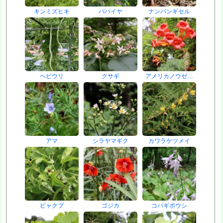
キンミズヒキ
パパイヤ
ナンバンギセル
ヘビウリ
クサギ
アメリカノウゼ…
アマ
シラヤマギク
カワラケツメイ
ビャクブ
ゴジカ
コバギボウシ