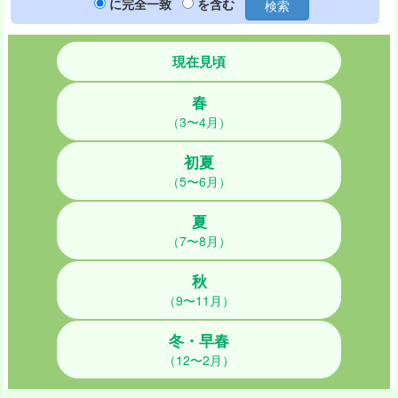
に完全一致
を含む
検索
現在見頃
春
（3〜4月）
初夏
（5〜6月）
夏
（7〜8月）
秋
（9〜11月）
冬・早春
（12〜2月）