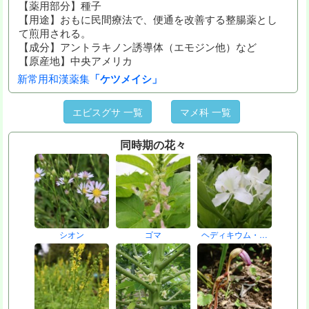
【薬用部分】種子
【用途】おもに民間療法で、便通を改善する整腸薬とし
て煎用される。
【成分】アントラキノン誘導体（エモジン他）など
【原産地】中央アメリカ
新常用和漢薬集
「ケツメイシ」
エビスグサ 一覧
マメ科 一覧
同時期の花々
シオン
ゴマ
ヘディキウム・…