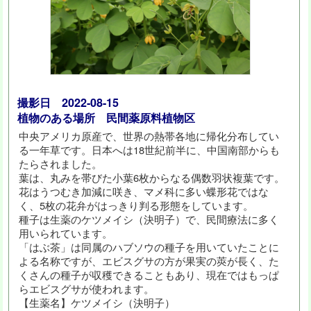
撮影日 2022-08-15
植物のある場所 民間薬原料植物区
中央アメリカ原産で、世界の熱帯各地に帰化分布してい
る一年草です。日本へは18世紀前半に、中国南部からも
たらされました。
葉は、丸みを帯びた小葉6枚からなる偶数羽状複葉です。
花はうつむき加減に咲き、マメ科に多い蝶形花ではな
く、5枚の花弁がはっきり判る形態をしています。
種子は生薬のケツメイシ（決明子）で、民間療法に多く
用いられています。
「はぶ茶」は同属のハブソウの種子を用いていたことに
よる名称ですが、エビスグサの方が果実の莢が長く、た
くさんの種子が収穫できることもあり、現在ではもっぱ
らエビスグサが使われます。
【生薬名】ケツメイシ（決明子）