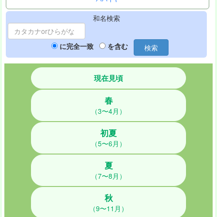
和名検索
に完全一致
を含む
検索
現在見頃
春
（3〜4月）
初夏
（5〜6月）
夏
（7〜8月）
秋
（9〜11月）