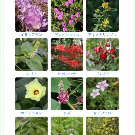
イヌサフラン
ゲンノショウコ
アキノキリンソウ
エゴマ
ヒガンバナ
ゴンズイ
カイトウメン
クズ
タチフウロ