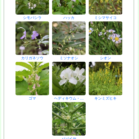
シモバシラ
ハッカ
ミシマサイコ
カリガネソウ
ミソナオシ
シオン
ゴマ
ヘディキウム・…
キンミズヒキ
パパイヤ