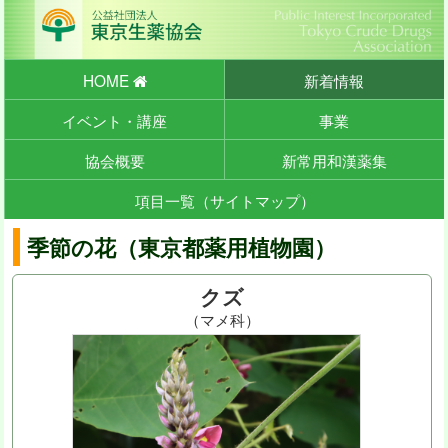
HOME
新着情報
イベント・講座
事業
協会概要
新常用和漢薬集
項目一覧（サイトマップ）
季節の花（東京都薬用植物園）
クズ
（マメ科）