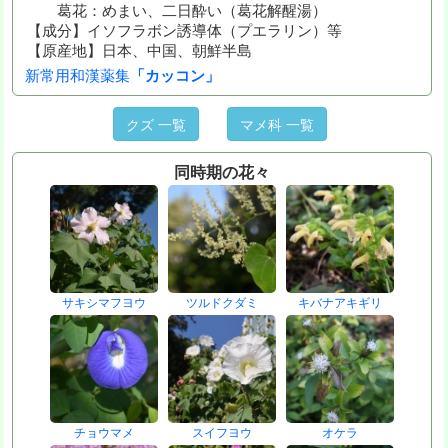
葛花：めまい、二日酔い（葛花解醒湯）
【成分】イソフラボン誘導体（プエラリン）等
【原産地】日本、中国、朝鮮半島
新常用和漢薬集
「カッコン」
クズ 一覧
マメ科 一覧
同時期の花々
サキシマフヨウ
ツルドクダミ
キバナアキギリ
チョウマメ
スイフヨウ
オケラ