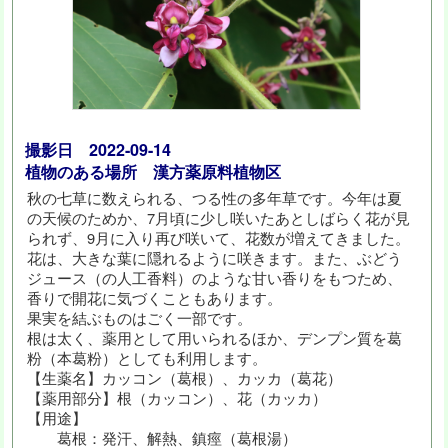
撮影日 2022-09-14
植物のある場所 漢方薬原料植物区
秋の七草に数えられる、つる性の多年草です。今年は夏
の天候のためか、7月頃に少し咲いたあとしばらく花が見
られず、9月に入り再び咲いて、花数が増えてきました。
花は、大きな葉に隠れるように咲きます。また、ぶどう
ジュース（の人工香料）のような甘い香りをもつため、
香りで開花に気づくこともあります。
果実を結ぶものはごく一部です。
根は太く、薬用として用いられるほか、デンプン質を葛
粉（本葛粉）としても利用します。
【生薬名】カッコン（葛根）、カッカ（葛花）
【薬用部分】根（カッコン）、花（カッカ）
【用途】
葛根：発汗、解熱、鎮痙（葛根湯）