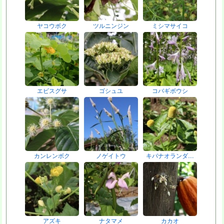
ヤコウボク
ツルニンジン
ミシマサイコ
エビスグサ
ゴシュユ
コバギボウシ
カンレンボク
ノゲイトウ
キバナオランダ…
アズキ
ナタマメ
カカオ