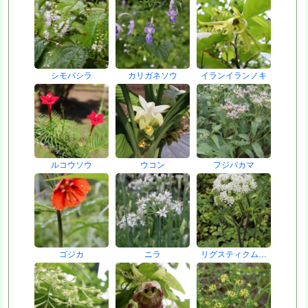
シモバシラ
カリガネソウ
イランイランノキ
ルコウソウ
ウコン
フジバカマ
ゴジカ
ニラ
リグスティクム…