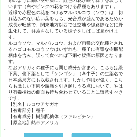
います（白やピンクの花をつける品種もあります）。
近縁で赤橙色の花をつけるマルバルコウ（ソウ）は、切
れ込みのない広い葉をもち、光合成が盛んであるためか
成長が旺盛で、関東地方以西では空地や線路際などに野
生化して、群落をなしている様子をしばしば見かけま
す。
ルコウソウ、マルバルコウ、および両種の交配種とされ
るハゴロモルコウソウはいずれも、種子に有毒な樹脂配
糖体を含み、誤って食べれば下痢や腹痛の原因となりま
す。
なおアサガオの種子にも同じ成分が含まれ、こちらは緩
下薬、俊下薬として「ケンゴシ」（牽牛子）の生薬名で
日本薬局方にも収載されます。しかし作用が強く、こち
らも激しい下痢や腹痛を引き起しうる点において、やは
り有毒植物の側面も持ち合わせていることに留意すべき
です。
【別名】ルコウアサガオ
【有毒部分】種子
【有毒成分】樹脂配糖体（ファルビチン）
【原産地】熱帯アメリカ