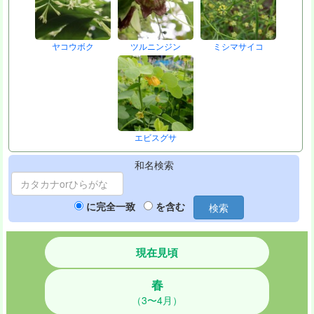
ヤコウボク
ツルニンジン
ミシマサイコ
エビスグサ
和名検索
に完全一致
を含む
検索
現在見頃
春
（3〜4月）