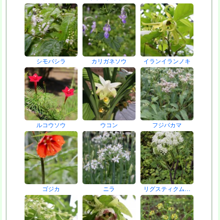
シモバシラ
カリガネソウ
イランイランノキ
ルコウソウ
ウコン
フジバカマ
ゴジカ
ニラ
リグスティクム…