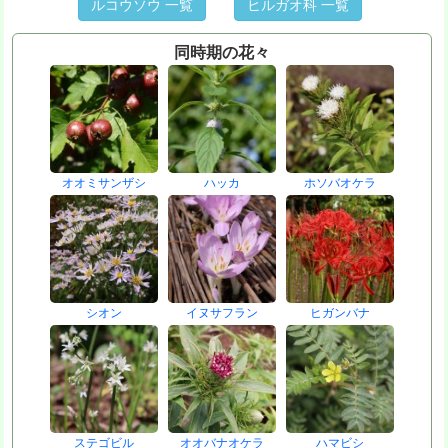
ルコウソウ 一覧
ヒルガオ科 一覧
同時期の花々
オオミサンザシ
ハッカ
ホソバオケラ
シオン
イヌサフラン
ヒガンバナ
ステゴビル
オオバナオケラ
ハマビシ