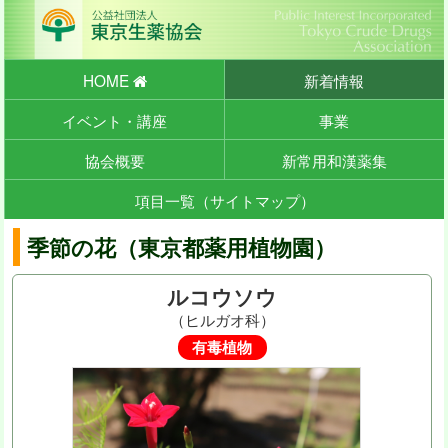
HOME
新着情報
イベント・講座
事業
協会概要
新常用和漢薬集
項目一覧（サイトマップ）
季節の花（東京都薬用植物園）
ルコウソウ
（ヒルガオ科）
有毒植物