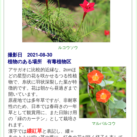
ルコウソウ
撮影日 2021-08-30
植物のある場所 有毒植物区
アサガオに比較的近縁な、2cmほ
どの星型の花を咲かせるつる性植
物で、糸状に羽状深裂した葉が特
徴的です。花は朝から昼過ぎまで
開いています。
原産地では多年草ですが、非耐寒
性のため、日本では春蒔きの一年
草として観賞用に、また日除け用
の「緑のカーテン」として栽培さ
マルバルコウ
れます。
縷紅草
漢字では
と表記し、縷＝
糸のように細い茎や葉に、紅色の花が咲く様子を表して