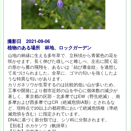
撮影日 2021-09-06
植物のある場所 林地、ロックガーデン
山地の林縁に生える多年草で、立秋頃から青紫色の花を
咲かせます。長く伸びた雄しべと雌しべ、左右に開く花
の形から雁の飛翔を、あるいは「結び雁金紋」を連想し
て名づけられました。全草に、ゴマの匂いを強くしたよ
うな特異な匂いがあります。
カリガネソウが生育するのは比較的低い山が多いため、
工事や開発により都市近郊の山を中心に個体数の減少が
著しく、東京都の区部・北多摩ではEW（野生絶滅）、南
多摩および西多摩ではCR（絶滅危惧IA類）とされるな
ど、現時点で20以上の都府県において絶滅危惧種（準絶
滅危惧を含む）に指定されています。
DNAに基づく新分類では、シソ科に分類されます。
【別名】ホカケソウ（帆掛草）