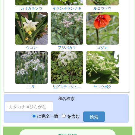
カリガネソウ
イランイランノキ
ルコウソウ
ウコン
フジバカマ
ゴジカ
ニラ
リグスティクム…
ヤコウボク
和名検索
に完全一致
を含む
検索