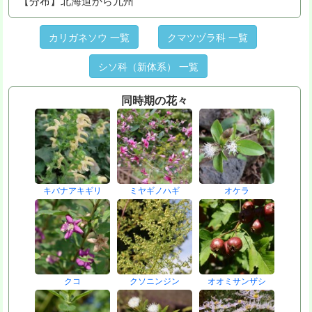
【分布】北海道から九州
カリガネソウ 一覧
クマツヅラ科 一覧
シソ科（新体系） 一覧
同時期の花々
キバナアキギリ
ミヤギノハギ
オケラ
クコ
クソニンジン
オオミサンザシ