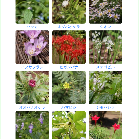
ハッカ
ホソバオケラ
シオン
イヌサフラン
ヒガンバナ
ステゴビル
オオバナオケラ
ハマビシ
シモバシラ