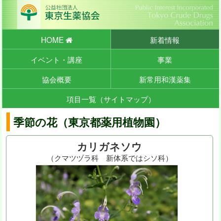
HOME
新着情報
イベント・講座
事業
協会概要
新常用和漢薬集
項目一覧（サイトマップ）
季節の花（東京都薬用植物園）
カリガネソウ
（クマツヅラ科 新体系ではシソ科）