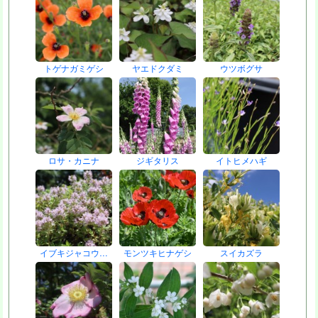
トゲナガミゲシ
ヤエドクダミ
ウツボグサ
ロサ・カニナ
ジギタリス
イトヒメハギ
イブキジャコウ…
モンツキヒナゲシ
スイカズラ