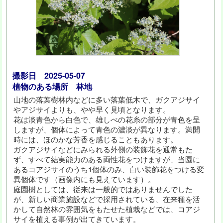
撮影日 2025-05-07
植物のある場所 林地
山地の落葉樹林内などに多い落葉低木で、ガクアジサイ
やアジサイよりも、やや早く見頃となります。
花は淡青色から白色で、雄しべの花糸の部分が青色を呈
しますが、個体によって青色の濃淡が異なります。満開
時には、ほのかな芳香を感じることもあります。
ガクアジサイなどにみられる外側の装飾花を通常もた
ず、すべて結実能力のある両性花をつけますが、当園に
あるコアジサイのうち1個体のみ、白い装飾花をつける変
異個体です（画像内にも見えています）。
庭園樹としては、従来は一般的ではありませんでした
が、新しい商業施設などで採用されている、在来種を活
かして自然林の雰囲気をもたせた植栽などでは、コアジ
サイを植える事例が出てきています。