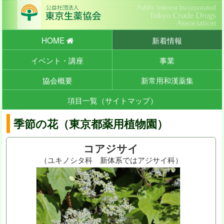
HOME
新着情報
イベント・講座
事業
協会概要
新常用和漢薬集
項目一覧（サイトマップ）
季節の花（東京都薬用植物園）
コアジサイ
（ユキノシタ科 新体系ではアジサイ科）