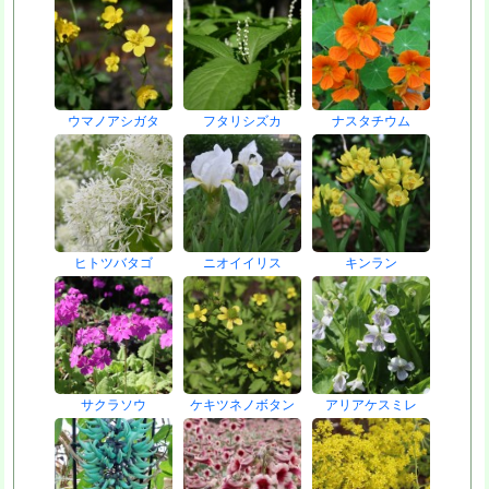
ウマノアシガタ
フタリシズカ
ナスタチウム
ヒトツバタゴ
ニオイイリス
キンラン
サクラソウ
ケキツネノボタン
アリアケスミレ