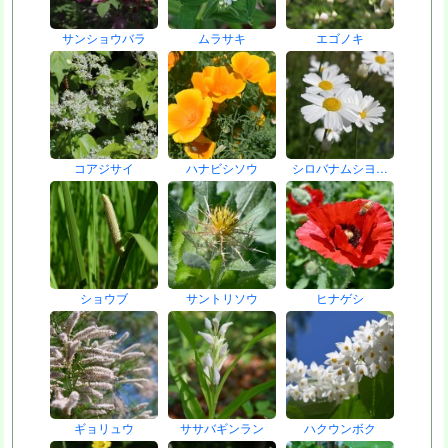
サンショウバラ
ムラサキ
エゴノキ
コアジサイ
ハナビシソウ
シロバナムシヨ…
ショウブ
サントリソウ
ヒナゲシ
ギョリュウ
ササバギンラン
ハクウンボク