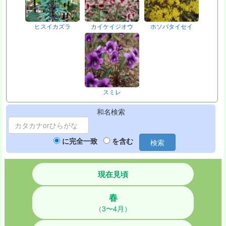
ヒスイカズラ
カイケイジオウ
ホソバタイセイ
スミレ
和名検索
に完全一致
を含む
検索
現在見頃
春
（3〜4月）