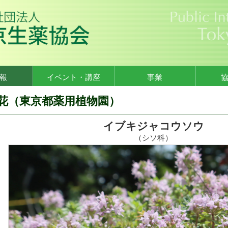
報
イベント・講座
事業
花（東京都薬用植物園）
イブキジャコウソウ
（シソ科）