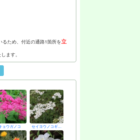
立
いるため、付近の通路1箇所を
たします。
キョウガノコ
セイヨウノコギ…