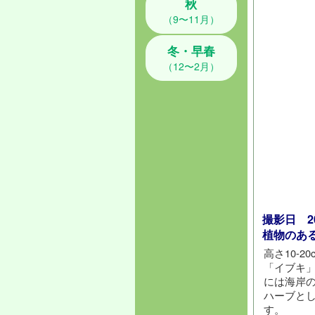
秋
（9〜11月）
冬・早春
（12〜2月）
撮影日 202
植物のあ
高さ10-
「イブキ
には海岸
ハーブと
す。