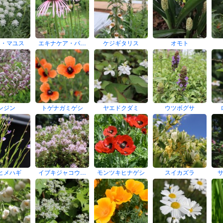
ミ・マユス
エキナケア・パ…
ケジギタリス
オモト
ンジン
トゲナガミゲシ
ヤエドクダミ
ウツボグサ
ヒメハギ
イブキジャコウ…
モンツキヒナゲシ
スイカズラ