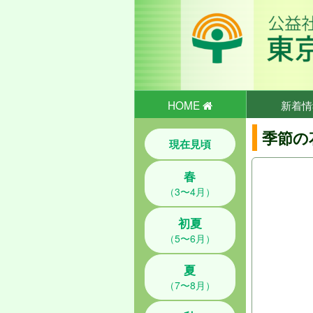
HOME
新着情
季節の
現在見頃
春
（3〜4月）
初夏
（5〜6月）
夏
（7〜8月）