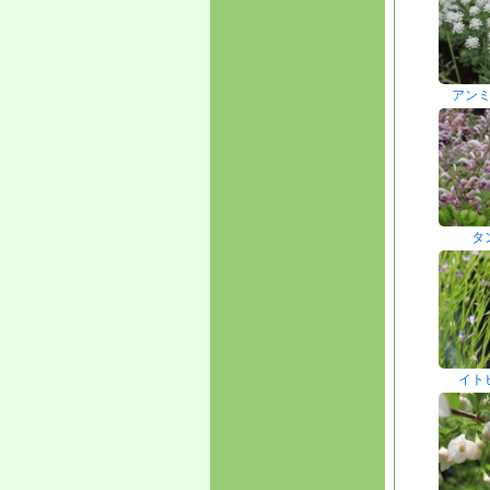
アン
タ
イト