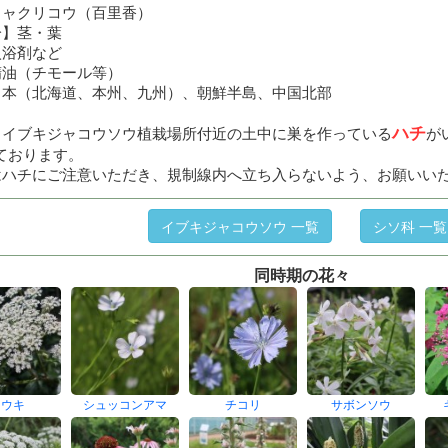
ヒャクリコウ（百里香）
分】茎・葉
入浴剤など
精油（チモール等）
日本（北海道、本州、九州）、朝鮮半島、中国北部
ハチ
、イブキジャコウソウ植栽場所付近の土中に巣を作っている
が
ております。
はハチにご注意いただき、規制線内へ立ち入らないよう、お願いい
イブキジャコウソウ 一覧
シソ科 一覧
同時期の花々
トウキ
シュッコンアマ
チコリ
サボンソウ