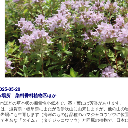
5-05-20
る場所 染料香料植物区ほか
20cmほどの草本状の匍匐性小低木で、茎・葉には芳香があります。
」は、滋賀県・岐阜県にまたがる伊吹山に由来しますが、他の山の
の岩場にも生育します（海岸のものは品種のハマジャコウソウに位
して有名な「タイム」（タチジャコウソウ）と同属の植物で、日本