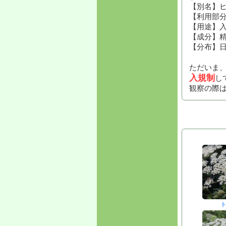
【別名】
【利用部
【用途】
【成分】
【分布】
ただいま
入規制
し
観察の際