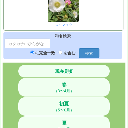
スイフヨウ
和名検索
に完全一致
を含む
検索
現在見頃
春
（3〜4月）
初夏
（5〜6月）
夏