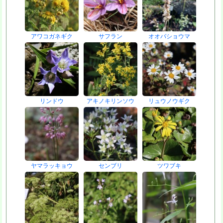
アワコガネギク
サフラン
オオバショウマ
リンドウ
アキノキリンソウ
リュウノウギク
ヤマラッキョウ
センブリ
ツワブキ