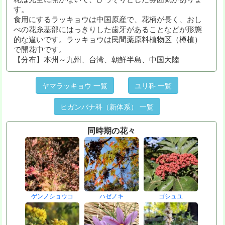
す。
食用にするラッキョウは中国原産で、花柄が長く、おし
べの花糸基部にはっきりした歯牙があることなどが形態
的な違いです。ラッキョウは民間薬原料植物区（樽植）
で開花中です。
【分布】本州～九州、台湾、朝鮮半島、中国大陸
ヤマラッキョウ 一覧
ユリ科 一覧
ヒガンバナ科（新体系） 一覧
同時期の花々
ゲンノショウコ
ハゼノキ
ゴシュユ