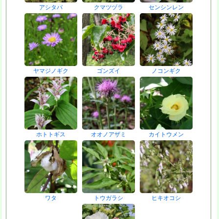
アシタバ
クマツヅラ
センシンレン
ヤマジノギク
ゴンズイ
ノコンギク
ホトトギス
オオノアザミ
カイトウメン
ワタ
トウガラシ
ヒキオコシ