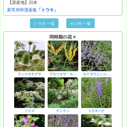
【原産地】日本
新常用和漢薬集
「トウキ」
トウキ 一覧
セリ科 一覧
同時期の花々
ラシャカキグサ
グロリオサ・ル…
セイヨウニンジ…
ソクズ
ナンテン
コガネバナ