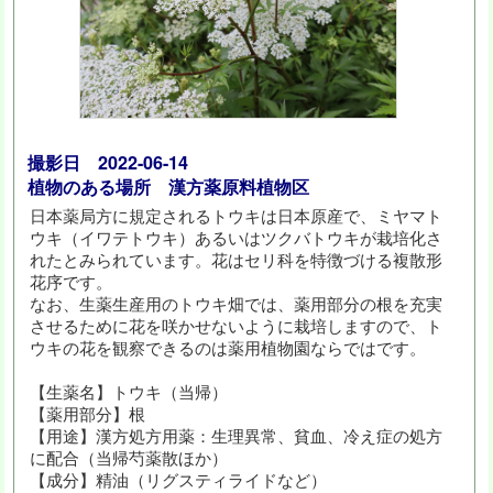
撮影日 2022-06-14
植物のある場所 漢方薬原料植物区
日本薬局方に規定されるトウキは日本原産で、ミヤマト
ウキ（イワテトウキ）あるいはツクバトウキが栽培化さ
れたとみられています。花はセリ科を特徴づける複散形
花序です。
なお、生薬生産用のトウキ畑では、薬用部分の根を充実
させるために花を咲かせないように栽培しますので、ト
ウキの花を観察できるのは薬用植物園ならではです。
【生薬名】トウキ（当帰）
【薬用部分】根
【用途】漢方処方用薬：生理異常、貧血、冷え症の処方
に配合（当帰芍薬散ほか）
【成分】精油（リグスティライドなど）