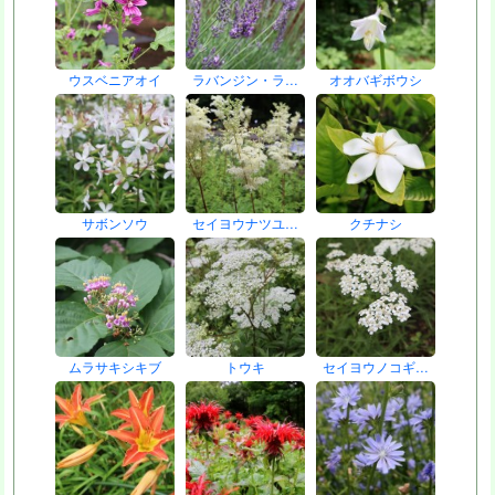
ウスベニアオイ
ラバンジン・ラ…
オオバギボウシ
サボンソウ
セイヨウナツユ…
クチナシ
ムラサキシキブ
トウキ
セイヨウノコギ…