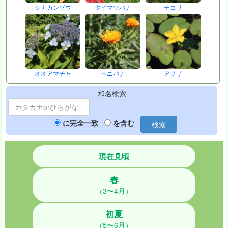
シナカンゾウ
タイマツバナ
チコリ
オオアマチャ
ベニバナ
アサザ
和名検索
に完全一致
を含む
検索
現在見頃
春
（3〜4月）
初夏
（5〜6月）