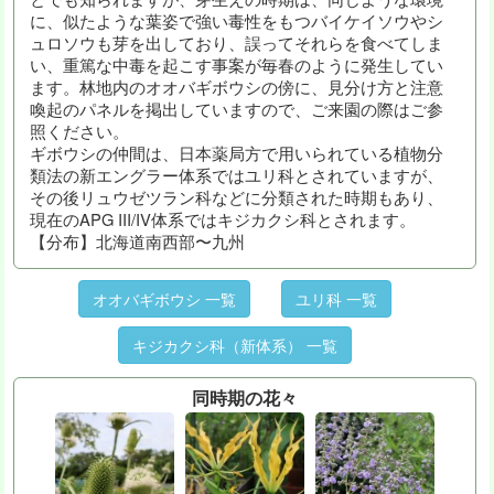
に、似たような葉姿で強い毒性をもつバイケイソウやシ
ュロソウも芽を出しており、誤ってそれらを食べてしま
い、重篤な中毒を起こす事案が毎春のように発生してい
ます。林地内のオオバギボウシの傍に、見分け方と注意
喚起のパネルを掲出していますので、ご来園の際はご参
照ください。
ギボウシの仲間は、日本薬局方で用いられている植物分
類法の新エングラー体系ではユリ科とされていますが、
その後リュウゼツラン科などに分類された時期もあり、
現在のAPG III/IV体系ではキジカクシ科とされます。
【分布】北海道南西部〜九州
オオバギボウシ 一覧
ユリ科 一覧
キジカクシ科（新体系） 一覧
同時期の花々