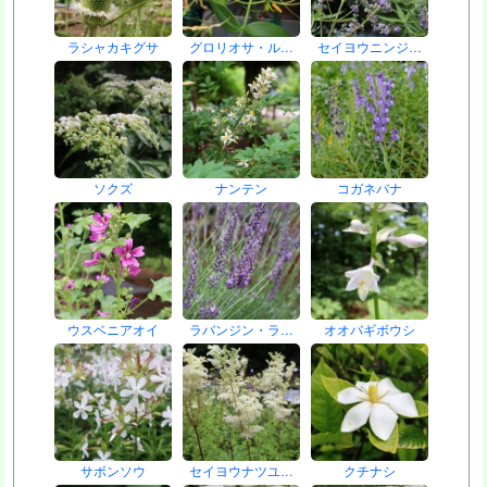
ラシャカキグサ
グロリオサ・ル…
セイヨウニンジ…
ソクズ
ナンテン
コガネバナ
ウスベニアオイ
ラバンジン・ラ…
オオバギボウシ
サボンソウ
セイヨウナツユ…
クチナシ