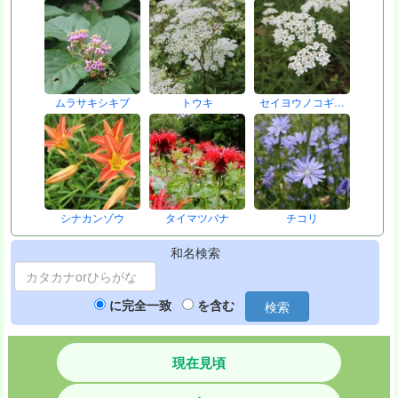
ムラサキシキブ
トウキ
セイヨウノコギ…
シナカンゾウ
タイマツバナ
チコリ
和名検索
に完全一致
を含む
検索
現在見頃