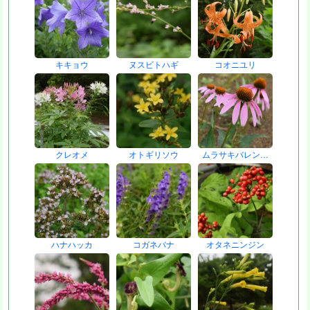
キキョウ
ヌスビトハギ
コオニユリ
クレオメ
オトギリソウ
ムラサキバレン…
ハナハッカ
コガネバナ
オタネニンジン