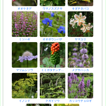
オオケタデ
ウマノスズクサ
キダチタバコ
ミソハギ
オオボウシバナ
ヤマユリ
マツムシソウ
ミミガタテンナ…
メグサハッカ
イノンド
クガイソウ
カッコウチョロギ