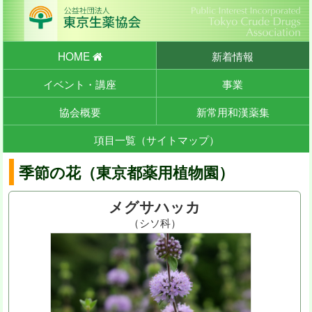
HOME
新着情報
イベント・講座
事業
協会概要
新常用和漢薬集
項目一覧（サイトマップ）
季節の花（東京都薬用植物園）
メグサハッカ
（シソ科）