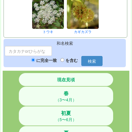
トウキ
カギカズラ
和名検索
に完全一致
を含む
検索
現在見頃
春
（3〜4月）
初夏
（5〜6月）