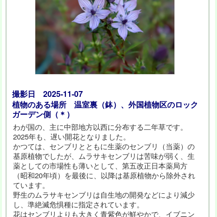
撮影日 2025-11-07
植物のある場所 温室裏（鉢）、外国植物区のロック
ガーデン側（＊）
わが国の、主に中部地方以西に分布する二年草です。
2025年も、遅い開花となりました。
かつては、センブリとともに生薬のセンブリ（当薬）の
基原植物でしたが、ムラサキセンブリは苦味が弱く、生
薬としての市場性も薄いとして、第五改正日本薬局方
（昭和20年頃）を最後に、以降は基原植物から除外され
ています。
野生のムラサキセンブリは自生地の開発などにより減少
し、準絶滅危惧種に指定されています。
花はセンブリよりも大きく青紫色が鮮やかで、イブニン