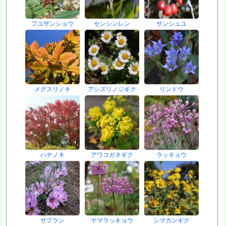
フユザンショウ
センシンレン
サンシュユ
メグスリノキ
アシズリノジギク
リンドウ
ハナノキ
アワコガネギク
ラッキョウ
サフラン
ヤマラッキョウ
シマカンギク