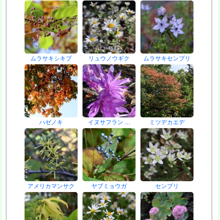
ムラサキシキブ
リュウノウギク
ムラサキセンブリ
ハゼノキ
イヌサフラン …
ミツデカエデ
アメリカマンサク
ヤブミョウガ
センブリ