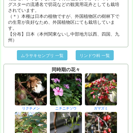
グスターの流通名で切花などの観賞用花卉としても栽培
されています。
（＊）本種は日本の植物ですが、外国植物区の樹林下で
の生育が良好なため、外国植物区にても栽培していま
す。
【分布】日本（本州関東ないし中部地方以西、四国、九
州）
ムラサキセンブリ 一覧
リンドウ科 一覧
同時期の花々
リクチメン
ニチニチソウ
ガマズミ