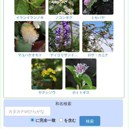
イランイランノキ
ノコンギク
ミセバヤ
マユハケオモト
ディコリサンド…
ロサ・カニナ
ヤクシソウ
ホトトギス
和名検索
に完全一致
を含む
検索