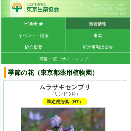
HOME
新着情報
イベント・講座
事業
協会概要
新常用和漢薬集
項目一覧（サイトマップ）
季節の花（東京都薬用植物園）
ムラサキセンブリ
（リンドウ科）
準絶滅危惧（NT）