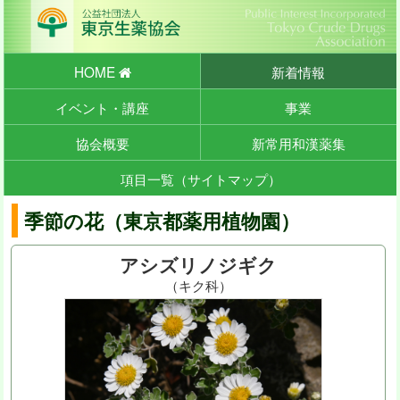
HOME
新着情報
イベント・講座
事業
協会概要
新常用和漢薬集
項目一覧（サイトマップ）
季節の花（東京都薬用植物園）
アシズリノジギク
（キク科）