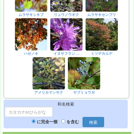
ムラサキシキブ
リュウノウギク
ムラサキセンブリ
ハゼノキ
イヌサフラン …
ミツデカエデ
アメリカマンサク
ヤブミョウガ
和名検索
に完全一致
を含む
検索