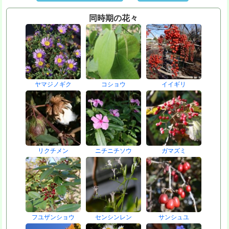
同時期の花々
ヤマジノギク
コショウ
イイギリ
リクチメン
ニチニチソウ
ガマズミ
フユザンショウ
センシンレン
サンシュユ