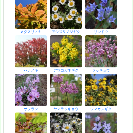
メグスリノキ
アシズリノジギク
リンドウ
ハナノキ
アワコガネギク
ラッキョウ
サフラン
ヤマラッキョウ
シマカンギク