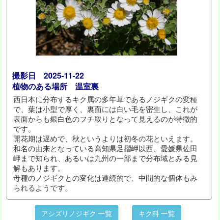
撮影日 2025-11-22
植物のある場所 温室裏
西日本に分布するキク属の多年草であるノジギクの変種
で、葉は小型で厚く、裏面には白い毛を密生し、これが
表面からも銀白色のフチ取りとなって見えるのが特徴的
です。
開花期は遅めで、秋というよりは初冬の花といえます。
和名の由来となっている高知県足摺岬以西、愛媛県佐田
岬まで知られ、あるいは九州の一部まで分布域とみる見
解もあります。
母種のノジギクとの変化は連続的で、中間的な個体もみ
られるようです。
アシズリノジギク 一覧
キク科 一覧