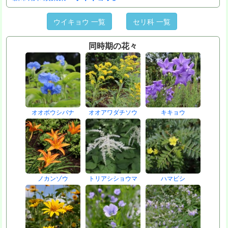
ウイキョウ 一覧
セリ科 一覧
同時期の花々
オオボウシバナ
オオアワダチソウ
キキョウ
ノカンゾウ
トリアシショウマ
ハマビシ