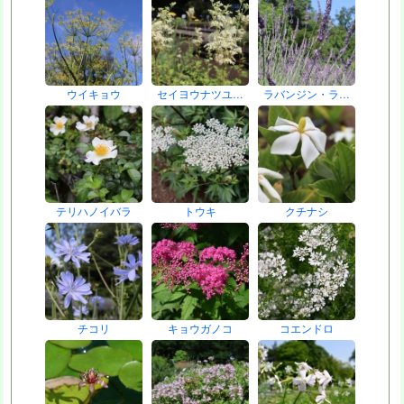
ウイキョウ
セイヨウナツユ…
ラバンジン・ラ…
テリハノイバラ
トウキ
クチナシ
チコリ
キョウガノコ
コエンドロ