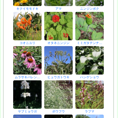
キクイモモドキ
アマ
ニンジンボク
コオニユリ
オタネニンジン
ミミガタテンナ…
ムラサキバレン…
ヒュウガトウキ
ハンゲショウ
ヤブミョウガ
ボウフウ
ラフマ