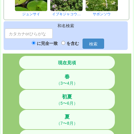
ジュンサイ
イブキジャコウ…
サボンソウ
和名検索
に完全一致
を含む
検索
現在見頃
春
（3〜4月）
初夏
（5〜6月）
夏
（7〜8月）