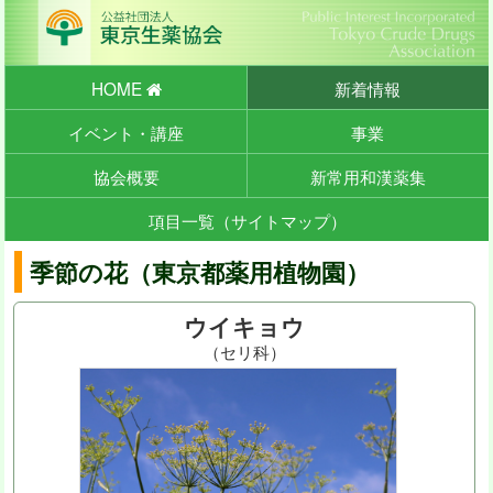
HOME
新着情報
イベント・講座
事業
協会概要
新常用和漢薬集
項目一覧（サイトマップ）
季節の花（東京都薬用植物園）
ウイキョウ
（セリ科）