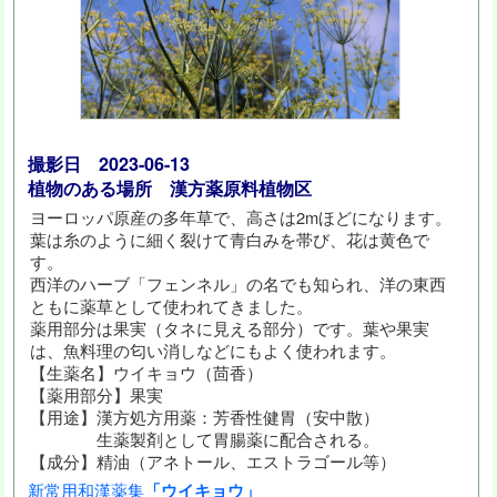
撮影日 2023-06-13
植物のある場所 漢方薬原料植物区
ヨーロッパ原産の多年草で、高さは2mほどになります。
葉は糸のように細く裂けて青白みを帯び、花は黄色で
す。
西洋のハーブ「フェンネル」の名でも知られ、洋の東西
ともに薬草として使われてきました。
薬用部分は果実（タネに見える部分）です。葉や果実
は、魚料理の匂い消しなどにもよく使われます。
【生薬名】ウイキョウ（茴香）
【薬用部分】果実
【用途】漢方処方用薬：芳香性健胃（安中散）
生薬製剤として胃腸薬に配合される。
【成分】精油（アネトール、エストラゴール等）
新常用和漢薬集
「ウイキョウ」