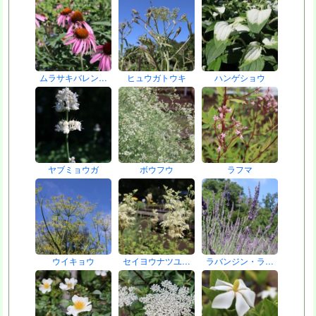
ムラサキバレン…
ヒュウガトウキ
ハンゲショウ
ヤブミョウガ
ボウフウ
ラフマ
ウイキョウ
セイヨウナツユ…
ラバンジン・ラ…