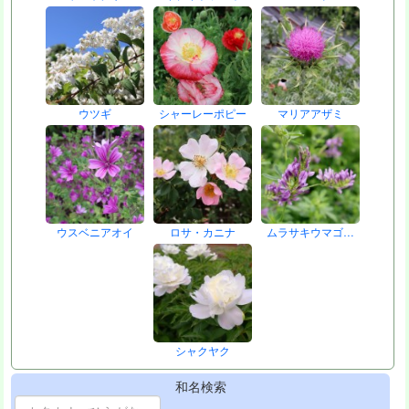
ウツギ
シャーレーポピー
マリアアザミ
ウスベニアオイ
ロサ・カニナ
ムラサキウマゴ…
シャクヤク
和名検索