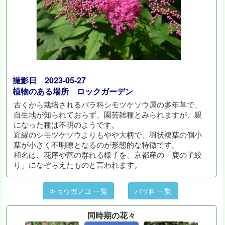
撮影日 2023-05-27
植物のある場所 ロックガーデン
古くから栽培されるバラ科シモツケソウ属の多年草で、
自生地が知られておらず、園芸雑種とみられますが、親
になった種は不明のようです。
近縁のシモツケソウよりもやや大柄で、羽状複葉の側小
葉が小さく不明瞭となるのが形態的な特徴です。
和名は、花序や蕾の群れる様子を、京都産の「鹿の子絞
り」になぞらえたものと言われます。
キョウガノコ 一覧
バラ科 一覧
同時期の花々