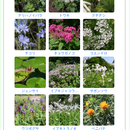
テリハノイバラ
トウキ
クチナシ
チコリ
キョウガノコ
コエンドロ
ジュンサイ
イブキジャコウ…
サボンソウ
ウツボグサ
イブキトラノオ
ベニバナ