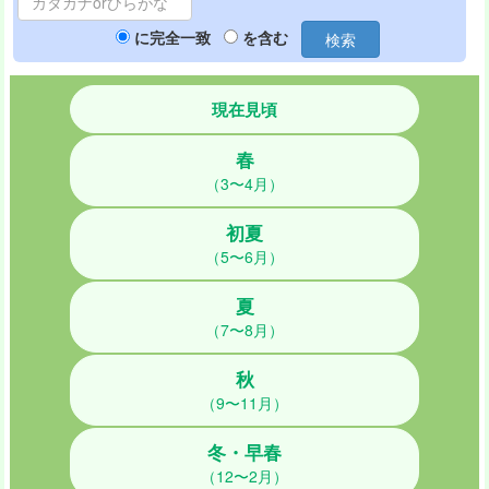
に完全一致
を含む
検索
現在見頃
春
（3〜4月）
初夏
（5〜6月）
夏
（7〜8月）
秋
（9〜11月）
冬・早春
（12〜2月）