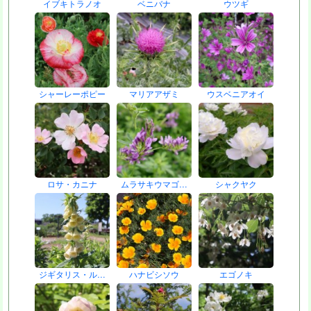
イブキトラノオ
ベニバナ
ウツギ
シャーレーポピー
マリアアザミ
ウスベニアオイ
ロサ・カニナ
ムラサキウマゴ…
シャクヤク
ジギタリス・ル…
ハナビシソウ
エゴノキ