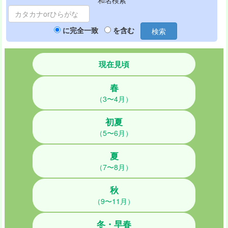
和名検索
に完全一致
を含む
検索
現在見頃
春
（3〜4月）
初夏
（5〜6月）
夏
（7〜8月）
秋
（9〜11月）
冬・早春