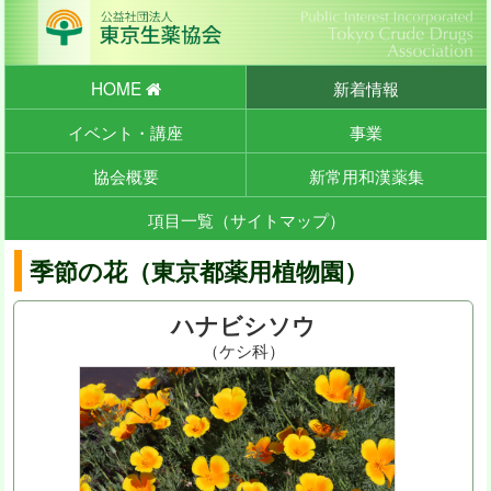
HOME
新着情報
イベント・講座
事業
協会概要
新常用和漢薬集
項目一覧（サイトマップ）
季節の花（東京都薬用植物園）
ハナビシソウ
（ケシ科）