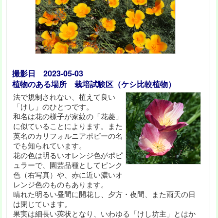
撮影日 2023-05-03
植物のある場所 栽培試験区（ケシ比較植物）
法で規制されない、植えて良い
「けし」のひとつです。
和名は花の様子が家紋の「花菱」
に似ていることによります。また
英名のカリフォルニアポピーの名
でも知られています。
花の色は明るいオレンジ色がポピ
ュラーで、園芸品種としてピンク
色（右写真）や、赤に近い濃いオ
レンジ色のものもあります。
晴れた明るい昼間に開花し、夕方・夜間、また雨天の日
は閉じています。
果実は細長い莢状となり、いわゆる「けし坊主」とはか