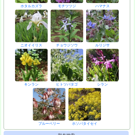
ホタルカズラ
モチツツジ
ハマナス
ニオイイリス
チョウジソウ
ルリジサ
キンラン
ヒトツバタゴ
シラン
ブルーベリー
ホソバタイセイ