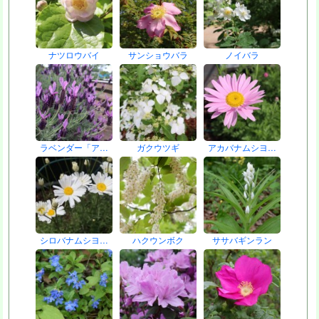
ナツロウバイ
サンショウバラ
ノイバラ
ラベンダー「ア…
ガクウツギ
アカバナムシヨ…
シロバナムシヨ…
ハクウンボク
ササバギンラン