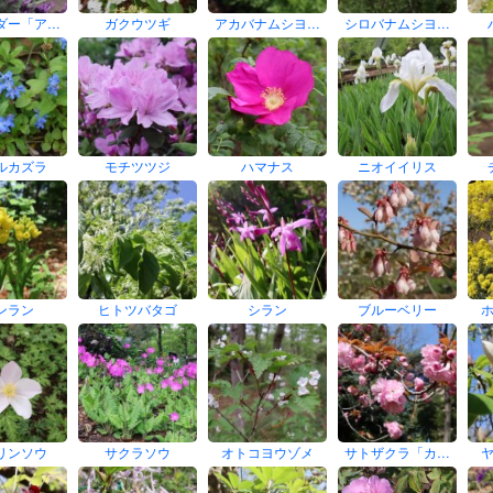
ダー「ア…
ガクウツギ
アカバナムシヨ…
シロバナムシヨ…
ルカズラ
モチツツジ
ハマナス
ニオイイリス
ンラン
ヒトツバタゴ
シラン
ブルーベリー
リンソウ
サクラソウ
オトコヨウゾメ
サトザクラ「カ…