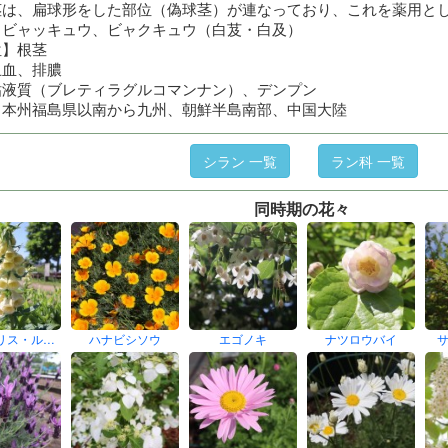
茎は、扁球形をした部位（偽球茎）が連なっており、これを薬用と
】ビャッキュウ、ビャクキュウ（白芨・白及）
位】根茎
止血、排膿
粘液質（ブレティラグルコマンナン）、デンプン
】本州福島県以南から九州、朝鮮半島南部、中国大陸
シラン 一覧
ラン科 一覧
同時期の花々
リス・ル…
ハナビシソウ
エゴノキ
ナツロウバイ