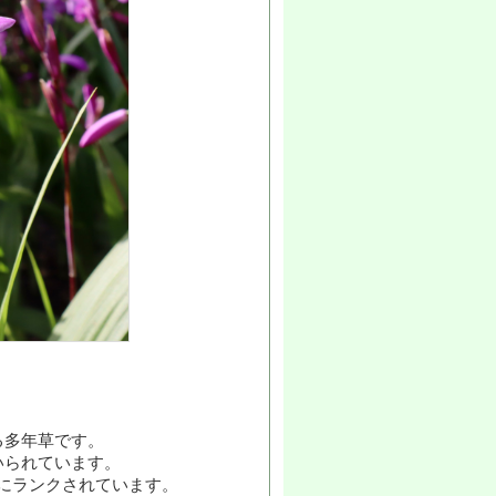
る多年草です。
いられています。
）にランクされています。