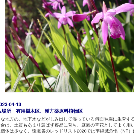
3-04-13
る場所 有用樹木区、漢方薬原料植物区
暖な地方の、地下水などがしみ出して湿っている斜面や崖に生育す
場合は、土質もあまり選ばず容易に育ち、庭園の草花としてよく用
個体は少なく、環境省のレッドリスト2020では準絶滅危惧（NT