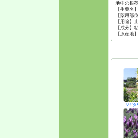
地中の根
【生薬名
【薬用部
【用途】
【成分】
【原産地
ジギタ