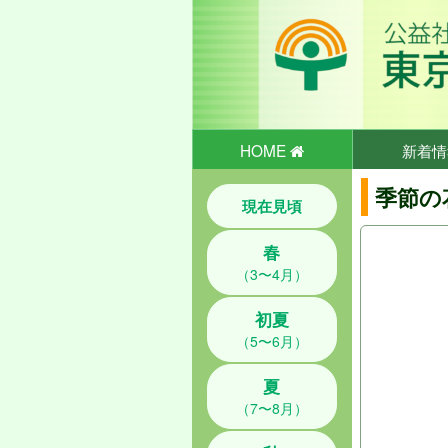
HOME
新着情
季節の
現在見頃
春
（3〜4月）
初夏
（5〜6月）
夏
（7〜8月）