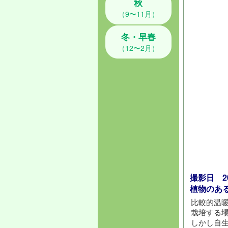
秋
（9〜11月）
冬・早春
（12〜2月）
撮影日 202
植物のあ
比較的温
栽培する
しかし自生