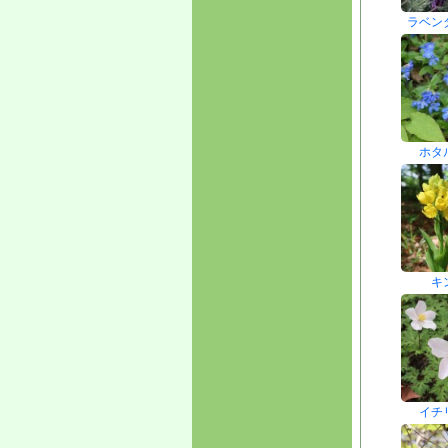
ラベン
ホタ
キ
イチ