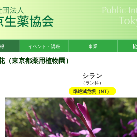
報
イベント・講座
事業
花（東京都薬用植物園）
シラン
（ラン科）
準絶滅危惧（NT）