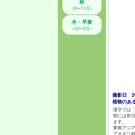
秋
（9〜11月）
冬・早春
（12〜2月）
撮影日 202
植物のあ
漢字では
朝には前
ます。
東南アジ
アオギリ