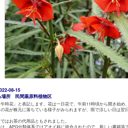
2-08-15
る場所 民間薬原料植物区
「午時花」と表記します。花は一日花で、午前11時頃から開き始め
日の花が株元に落ちている様子がみられますが、雨で涼しい日は翌
アではお茶の代用品ともされました。
科は、APG分類体系ではアオイ科に統合されたので、新しい書籍等