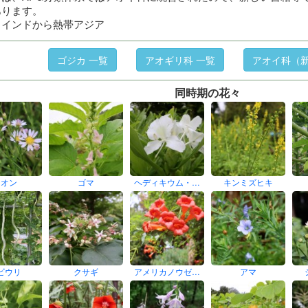
あります。
】インドから熱帯アジア
ゴジカ 一覧
アオギリ科 一覧
アオイ科（新
同時期の花々
シオン
ゴマ
ヘディキウム・…
キンミズヒキ
ビウリ
クサギ
アメリカノウゼ…
アマ