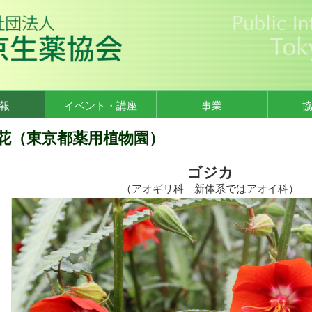
報
イベント・講座
事業
花（東京都薬用植物園）
ゴジカ
（アオギリ科 新体系ではアオイ科）