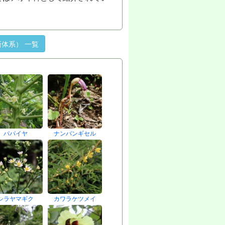
体系） 一覧
パパイヤ
ナンバンギセル
シラヤマギク
カワラケツメイ