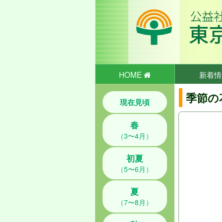
HOME
新着情
季節の
現在見頃
春
（3〜4月）
初夏
（5〜6月）
夏
（7〜8月）