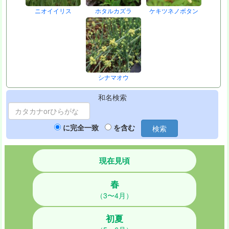
ニオイイリス
ホタルカズラ
ケキツネノボタン
シナマオウ
和名検索
に完全一致
を含む
検索
現在見頃
春
（3〜4月）
初夏