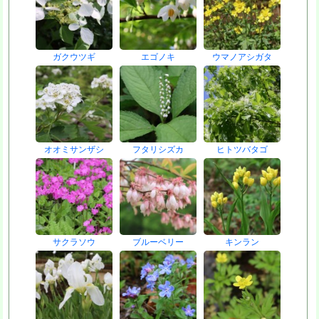
ガクウツギ
エゴノキ
ウマノアシガタ
オオミサンザシ
フタリシズカ
ヒトツバタゴ
サクラソウ
ブルーベリー
キンラン