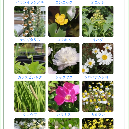
イランイランノキ
コンニャク
オニゲシ
ケジギタリス
コウホネ
キハダ
カラスビシャク
シャクヤク
シロバナムシヨ…
ショウブ
ハマナス
カミツレ