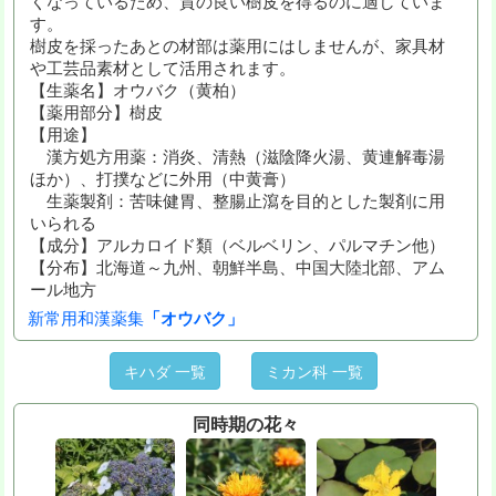
くなっているため、質の良い樹皮を得るのに適していま
す。
樹皮を採ったあとの材部は薬用にはしませんが、家具材
や工芸品素材として活用されます。
【生薬名】オウバク（黄柏）
【薬用部分】樹皮
【用途】
漢方処方用薬：消炎、清熱（滋陰降火湯、黄連解毒湯
ほか）、打撲などに外用（中黄膏）
生薬製剤：苦味健胃、整腸止瀉を目的とした製剤に用
いられる
【成分】アルカロイド類（ベルベリン、パルマチン他）
【分布】北海道～九州、朝鮮半島、中国大陸北部、アム
ール地方
新常用和漢薬集
「オウバク」
キハダ 一覧
ミカン科 一覧
同時期の花々