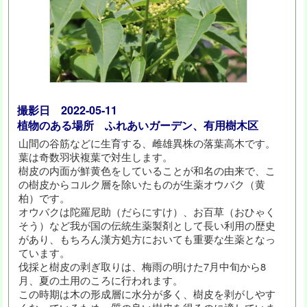
撮影日 2022-05-11
植物のある場所 ふれあいガーデン、有用樹木区
山間の谷筋などに生育する、雌雄異株の落葉高木です。
葉は奇数羽状複葉で対生します。
樹皮の内面が鮮黄色をしていることが和名の由来で、こ
の樹皮からコルク層を除いたものが生薬オウバク（黄
柏）です。
オウバクは陀羅尼助（だらにすけ）、お百草（おひゃく
そう）など我が国の伝統生薬製剤として長い利用の歴史
があり、もちろん漢方処方においても重要な生薬となっ
ています。
伐採と樹皮の剥ぎ取りは、梅雨の明けた7月中旬から8
月、夏の土用のころに行われます。
この時期は木の形成層に水分が多く、樹皮を剥がしやす