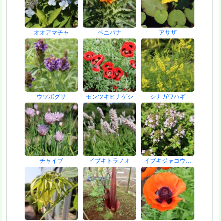
オオアマチャ
ベニバナ
アサザ
ウツボグサ
モンツキヒナゲシ
シナガワハギ
チャイブ
イブキトラノオ
イブキジャコウ…