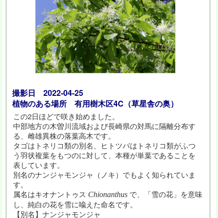
撮影日 2022-04-25
植物のある場所 有用樹木区4C（草星舎の奥）
この2日ほどで咲き始めました。
中部地方の木曽川流域および長崎県の対馬に隔離分布す
る、雌雄異株の落葉高木です。
タゴはトネリコ類の別名、ヒトツバはトネリコ類がふつ
う羽状複葉をもつのに対して、本種が単葉であることを
表しています。
別名のナンジャモンジャ（ノキ）でもよく知られていま
す。
属名はキオナントゥス
で、「雪の花」を意味
Chionanthus
し、純白の花を雪に喩えた命名です。
【別名】ナンジャモンジャ