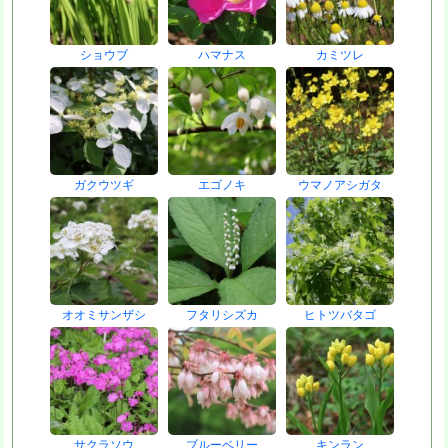
ショウブ
ハマナス
カミツレ
ガクウツギ
エゴノキ
ウマノアシガタ
オオミサンザシ
フタリシズカ
ヒトツバタゴ
サクラソウ
ブルーベリー
キンラン