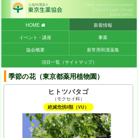
HOME
新着情報
イベント・講座
事業
協会概要
新常用和漢薬集
項目一覧（サイトマップ）
季節の花（東京都薬用植物園）
ヒトツバタゴ
（モクセイ科）
絶滅危惧II類（VU）