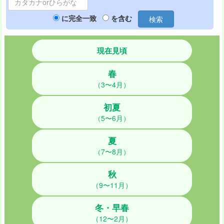
に完全一致
を含む
検索
現在見頃
春
（3〜4月）
初夏
（5〜6月）
夏
（7〜8月）
秋
（9〜11月）
冬・早春
（12〜2月）