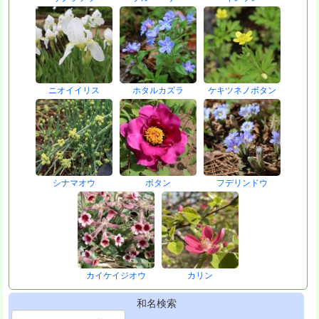
ニオイイリス
ホタルカズラ
ケキツネノボタン
シナマオウ
ボタン
フデリンドウ
カイケイジオウ
カリン
和名検索