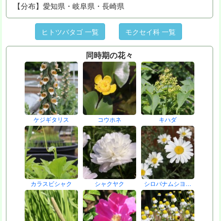
【分布】愛知県・岐阜県・長崎県
ヒトツバタゴ 一覧
モクセイ科 一覧
同時期の花々
ケジギタリス
コウホネ
キハダ
カラスビシャク
シャクヤク
シロバナムシヨ…