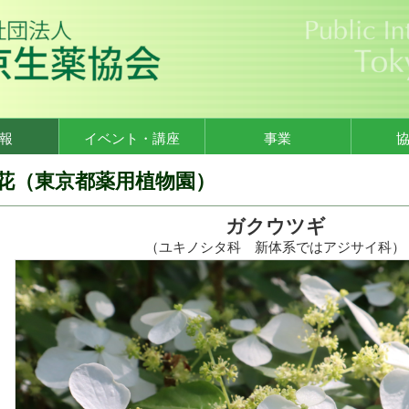
報
イベント・講座
事業
花（東京都薬用植物園）
ガクウツギ
（ユキノシタ科 新体系ではアジサイ科）