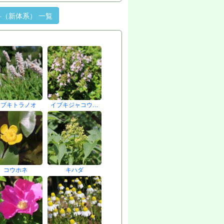
（新体系） 一覧
イブキトラノオ
イブキジャコウ…
コウホネ
キハダ