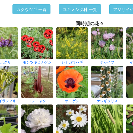
ガクウツギ 一覧
ユキノシタ科 一覧
アジサイ科
同時期の花々
ツボグサ
モンツキヒナゲシ
シナガワハギ
チャイブ
イランノキ
コンニャク
オニゲシ
ケジギタリス