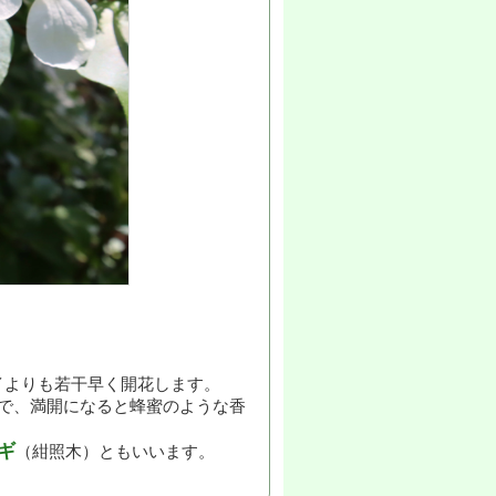
イよりも若干早く開花します。
で、満開になると蜂蜜のような香
ギ
（紺照木）ともいいます。