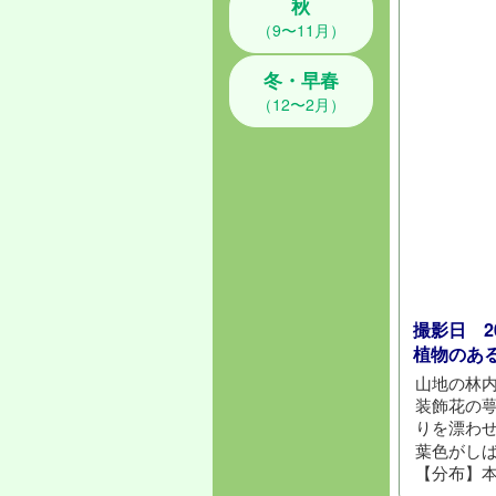
秋
（9〜11月）
冬・早春
（12〜2月）
撮影日 202
植物のあ
山地の林
装飾花の
りを漂わ
葉色がし
【分布】