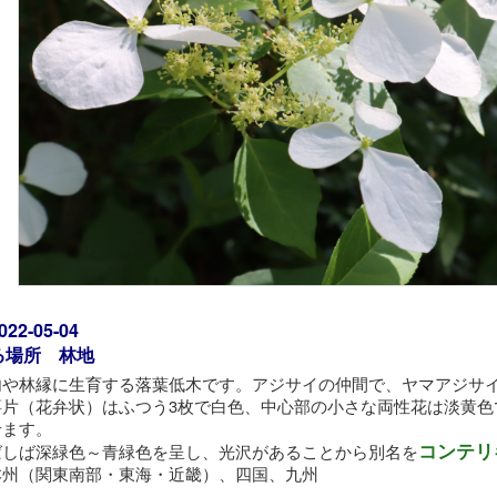
2-05-04
る場所 林地
内や林縁に生育する落葉低木です。アジサイの仲間で、ヤマアジサ
萼片（花弁状）はふつう3枚で白色、中心部の小さな両性花は淡黄色
せます。
コンテリ
ばしば深緑色～青緑色を呈し、光沢があることから別名を
本州（関東南部・東海・近畿）、四国、九州