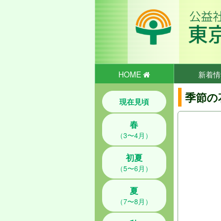
HOME
新着情
季節の
現在見頃
春
（3〜4月）
初夏
（5〜6月）
夏
（7〜8月）