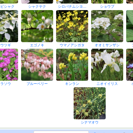
スビシャク
シャクヤク
シロバナムシヨ…
ショウブ
クウツギ
エゴノキ
ウマノアシガタ
オオミサンザシ
クラソウ
ブルーベリー
キンラン
ニオイイリス
シナマオウ