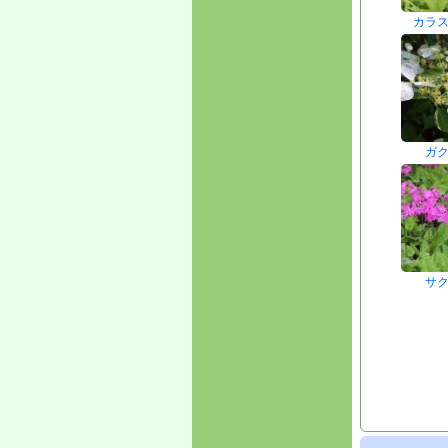
カラ
ガ
サ