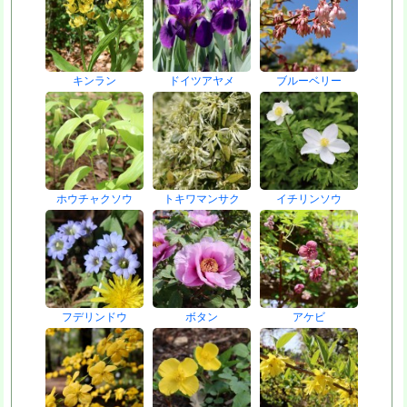
キンラン
ドイツアヤメ
ブルーベリー
ホウチャクソウ
トキワマンサク
イチリンソウ
フデリンドウ
ボタン
アケビ