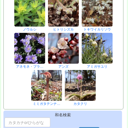
ノウルシ
ヒトリシズカ
トキワイカリソウ
アネモネ・ブラ…
アンズ
アミガサユリ
ミミガタテンナ…
カタクリ
和名検索