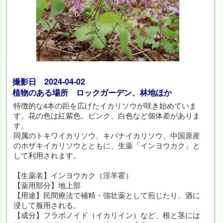
撮影日 2024-04-02
植物のある場所 ロックガーデン、林地ほか
特徴的な4本の距を広げたイカリソウが咲き始めていま
す。花の色は紅紫色、ピンク、白色など個体差がありま
す。
同属のトキワイカリソウ、キバナイカリソウ、中国原産
のホザキイカリソウとともに、生薬「インヨウカク」と
して利用されます。
【生薬名】インヨウカク（淫羊霍）
【薬用部分】地上部
【用途】民間療法で補精・強壮薬として煎じたり、酒に
浸して服用される。
【成分】フラボノイド（イカリイン）など、根と茎には