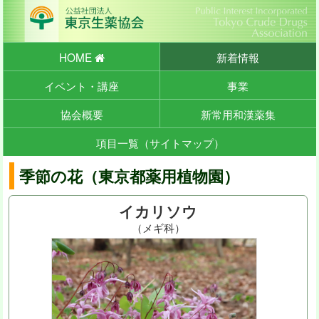
HOME
新着情報
イベント・講座
事業
協会概要
新常用和漢薬集
項目一覧（サイトマップ）
季節の花（東京都薬用植物園）
イカリソウ
（メギ科）