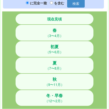
に完全一致
を含む
検索
現在見頃
春
（3〜4月）
初夏
（5〜6月）
夏
（7〜8月）
秋
（9〜11月）
冬・早春
（12〜2月）