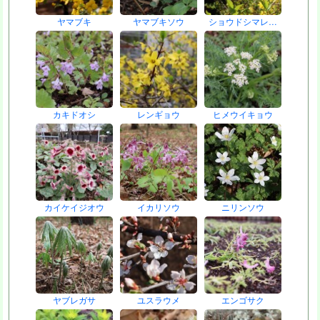
ヤマブキ
ヤマブキソウ
ショウドシマレ…
カキドオシ
レンギョウ
ヒメウイキョウ
カイケイジオウ
イカリソウ
ニリンソウ
ヤブレガサ
ユスラウメ
エンゴサク