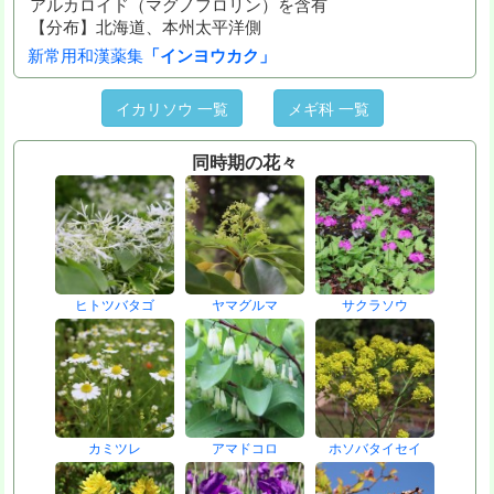
アルカロイド（マグノフロリン）を含有
【分布】北海道、本州太平洋側
新常用和漢薬集
「インヨウカク」
イカリソウ 一覧
メギ科 一覧
同時期の花々
ヒトツバタゴ
ヤマグルマ
サクラソウ
カミツレ
アマドコロ
ホソバタイセイ