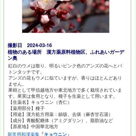
撮影日 2024-03-16
植物のある場所 漢方薬原料植物区、ふれあいガーデ
ン奥
紅白のウメは散り、明るいピンク色のアンズの花へとバ
トンタッチです。
アンズの花もウメに似ていますが、香りはほとんどあり
ません。
果樹として甲信越地方や東北地方で多く栽培されていま
す。果実は食用となり、種子を生薬として用います。
【生薬名】キョウニン（杏仁）
【薬用部分】種子
【用途】漢方処方用薬：鎮咳、去痰（麻杏甘石湯）
【成分】青酸配糖体（アミグダリン）、脂肪油など
【原産地】中国華北地方
新常用和漢薬集
「キョウニン」