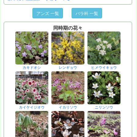
アンズ 一覧
バラ科 一覧
同時期の花々
カキドオシ
レンギョウ
ヒメウイキョウ
カイケイジオウ
イカリソウ
ニリンソウ