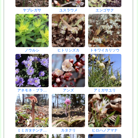
ヤブレガサ
ユスラウメ
エンゴサク
ノウルシ
ヒトリシズカ
トキワイカリソウ
アネモネ・ブラ…
アンズ
アミガサユリ
ミミガタテンナ…
カタクリ
ヒロハノアマナ