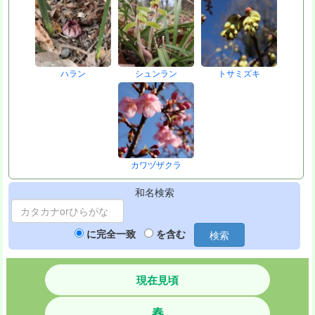
ハラン
シュンラン
トサミズキ
カワヅザクラ
和名検索
に完全一致
を含む
検索
現在見頃
春