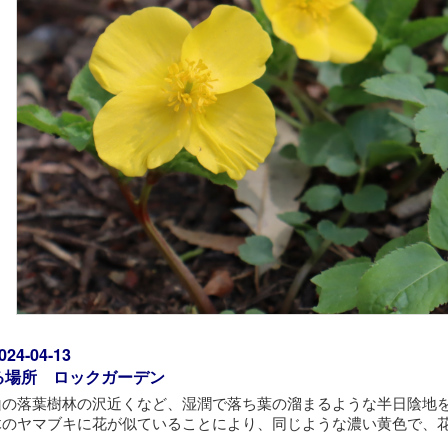
4-04-13
る場所 ロックガーデン
山の落葉樹林の沢近くなど、湿潤で落ち葉の溜まるような半日陰地
木のヤマブキに花が似ていることにより、同じような濃い黄色で、花