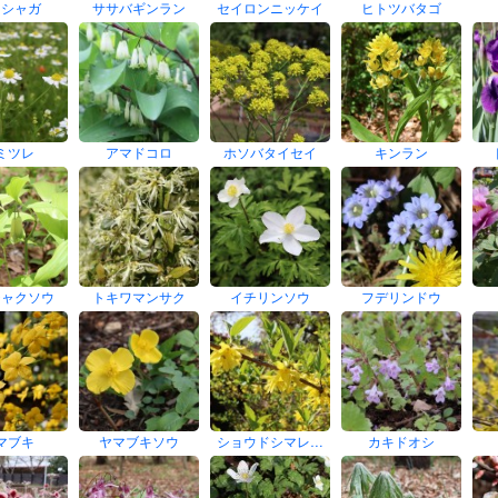
メシャガ
ササバギンラン
セイロンニッケイ
ヒトツバタゴ
ミツレ
アマドコロ
ホソバタイセイ
キンラン
チャクソウ
トキワマンサク
イチリンソウ
フデリンドウ
マブキ
ヤマブキソウ
ショウドシマレ…
カキドオシ