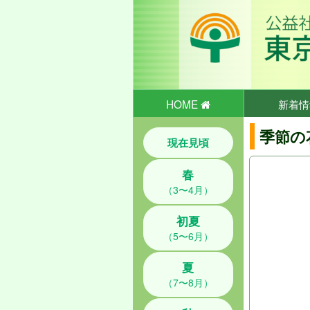
HOME
新着情
季節の
現在見頃
春
（3〜4月）
初夏
（5〜6月）
夏
（7〜8月）