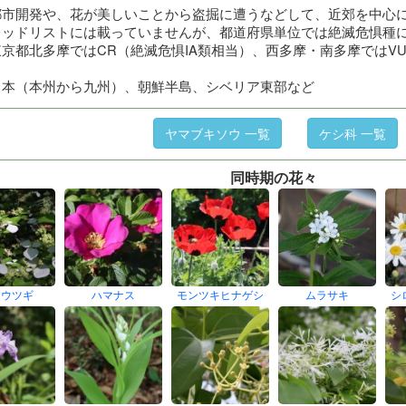
都市開発や、花が美しいことから盗掘に遭うなどして、近郊を中心
レッドリストには載っていませんが、都道府県単位では絶滅危惧種
京都北多摩ではCR（絶滅危惧IA類相当）、西多摩・南多摩ではVU
日本（本州から九州）、朝鮮半島、シベリア東部など
ヤマブキソウ 一覧
ケシ科 一覧
同時期の花々
クウツギ
ハマナス
モンツキヒナゲシ
ムラサキ
シ