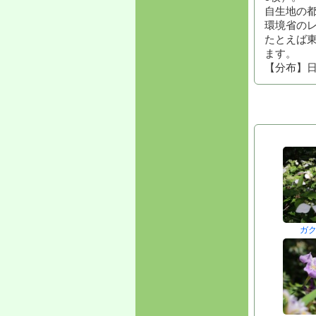
自生地の
環境省の
たとえば東
ます。
【分布】
ガ