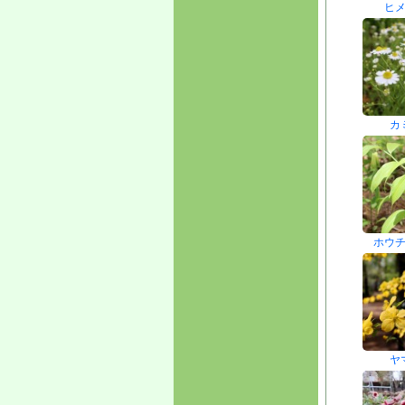
ヒ
カ
ホウ
ヤ