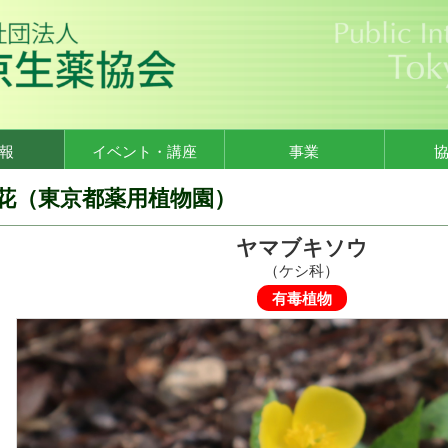
報
イベント・講座
事業
花（東京都薬用植物園）
ヤマブキソウ
（ケシ科）
有毒植物