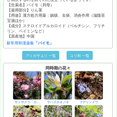
【生薬名】バイモ（貝母）
【薬用部分】りん茎
【用途】漢方処方用薬：鎮咳、去痰、消炎作用（滋陰至
宝湯ほか）
【成分】ステロイドアルカロイド（ベルチシン、フリチ
リン、ペイミンなど）
【原産地】中国
新常用和漢薬集
「バイモ」
アミガサユリ 一覧
ユリ科 一覧
同時期の花々
サトザクラ「カ…
ヤハズホオノキ
フデリンドウ