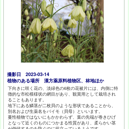
撮影日 2023-03-14
植物のある場所 漢方薬原料植物区、林地ほか
下向きに咲く花の、淡緑色の6枚の花被片には、内側に特
徴的な市松模様状の網目があり、観賞用として栽培され
ることもあります。
地下にある鱗茎が二枚貝のような形状であることから、
別名および生薬名をバイモ（貝母）といいます。
蔓性植物ではないにもかかわらず、葉の先端が巻きひげ
となって近くのものにつかまる性質があり、柔らかい茎
が倒伏するのを防ぐのに役立っているようです。