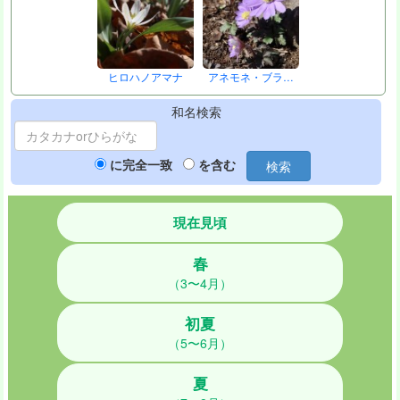
ヒロハノアマナ
アネモネ・ブラ…
和名検索
に完全一致
を含む
検索
現在見頃
春
（3〜4月）
初夏
（5〜6月）
夏