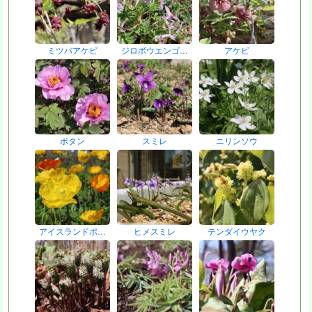
ミツバアケビ
ジロボウエンゴ…
アケビ
ボタン
スミレ
ニリンソウ
アイスランドポ…
ヒメスミレ
テンダイウヤク