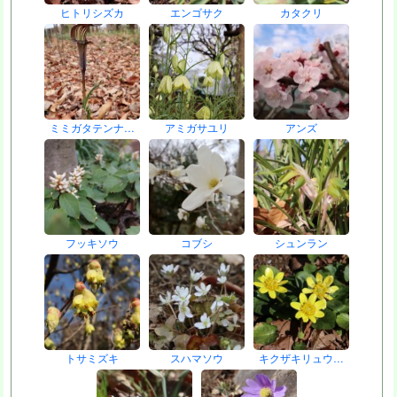
ヒトリシズカ
エンゴサク
カタクリ
ミミガタテンナ…
アミガサユリ
アンズ
フッキソウ
コブシ
シュンラン
トサミズキ
スハマソウ
キクザキリュウ…