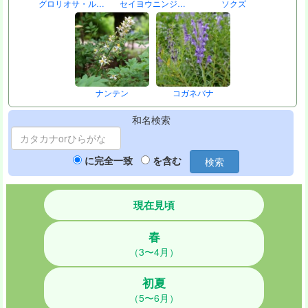
グロリオサ・ル…
セイヨウニンジ…
ソクズ
ナンテン
コガネバナ
和名検索
に完全一致
を含む
検索
現在見頃
春
（3〜4月）
初夏
（5〜6月）