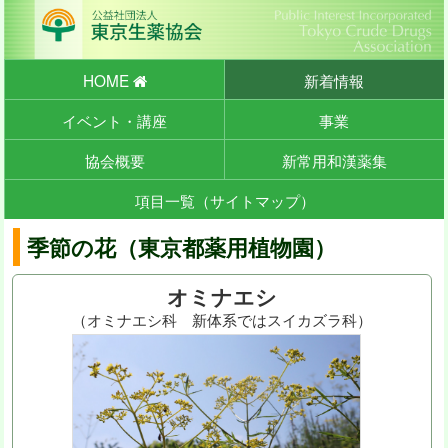
HOME
新着情報
イベント・講座
事業
協会概要
新常用和漢薬集
項目一覧（サイトマップ）
季節の花（東京都薬用植物園）
オミナエシ
（オミナエシ科 新体系ではスイカズラ科）