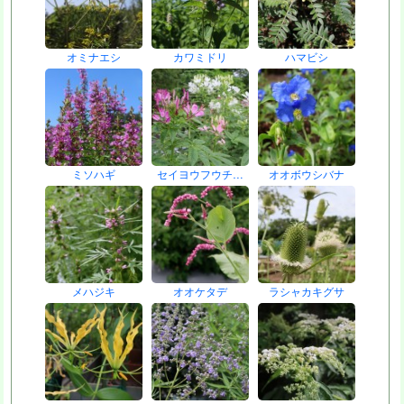
オミナエシ
カワミドリ
ハマビシ
ミソハギ
セイヨウフウチ…
オオボウシバナ
メハジキ
オオケタデ
ラシャカキグサ