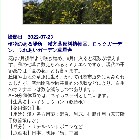
撮影日 2022-07-23
植物のある場所 漢方薬原料植物区、ロックガーデ
ン、ふれあいガーデン草星舎
花は7月後半より咲き始め、8月に入ると花数が増えま
す。秋の七草に数えられるオミナエシですが、現代の季
節感では「夏の花」とも言えます。
丘陵や山地の草原に生え、かつては都市近郊にもみられ
ましたが、宅地開発や園芸目的の採取などにより、自生
のオミナエシは数を減らしつつあります。
APG分類体系では、スイカズラ科としています。
【生薬名】ハイショウコン（敗醤根）
【薬用部分】根
【用途】漢方処方用薬：消炎、利尿、排膿作用（薏苡附
子敗醤散ほか）
【成分】トリテルペンサポニンなど
【原産地】日本、朝鮮半島、中国