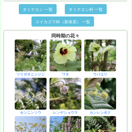
オミナエシ 一覧
オミナエシ科 一覧
スイカズラ科（新体系） 一覧
同時期の花々
ツリガネニンジン
ワタ
ウバユリ
センニンソウ
レンゲショウマ
カンレンボク