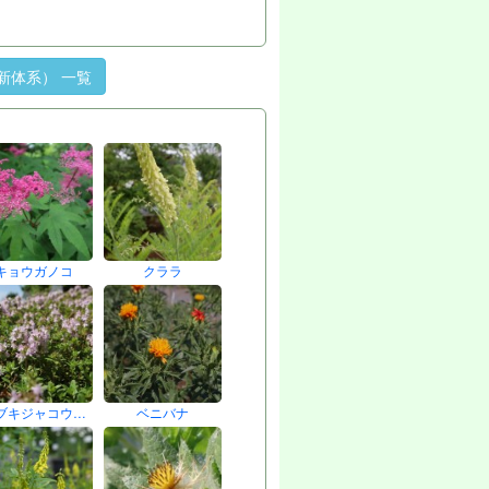
新体系） 一覧
キョウガノコ
クララ
ブキジャコウ…
ベニバナ