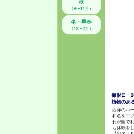
秋
（9〜11月）
冬・早春
（12〜2月）
撮影日 202
植物のあ
西洋のハ
和名をエゾ
わが国で
も休眠を
【別名（