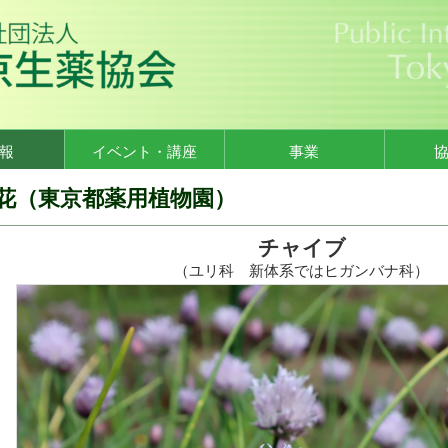
報
イベント・講座
事業
花（東京都薬用植物園）
チャイブ
（ユリ科 新体系ではヒガンバナ科）