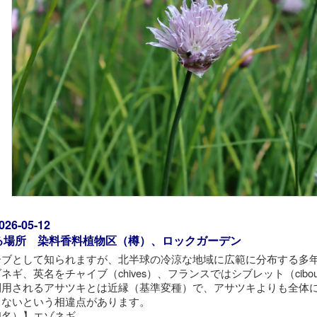
6-05-12
る場所 染料香料植物区（樽）、ロックガーデン
ーブとして知られますが、北半球の冷涼な地域に広範に分布する多
ネギ、英名をチャイブ（chives）、フランスではシブレット（cibou
利用されるアサツキとは近縁（基準変種）で、アサツキよりも全体
しないという相違点があります。
和名）】エゾネギ