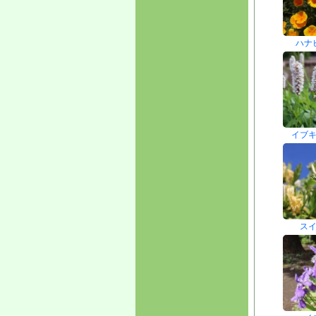
ハナ
イブ
ス