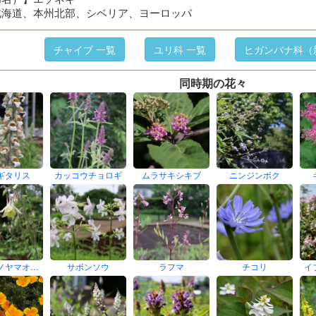
北海道、本州北部、シベリア、ヨーロッパ
チャイブ 一覧
ユリ科 一覧
ヒガンバナ科（
同時期の花々
ギタリス
カッコウチョロギ
ムラサキシキブ
ニンジンボク
ノヤマオ…
サボンソウ
ラフマ
チコリ
イ