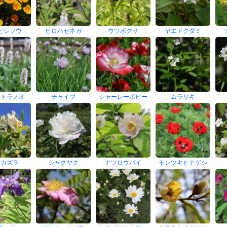
ビシソウ
ヒロハセネガ
ウツボグサ
ヤエドクダミ
キトラノオ
チャイブ
シャーレーポピー
ムラサキ
イカズラ
シャクヤク
ナツロウバイ
モンツキヒナゲシ