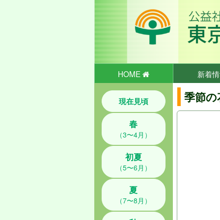
HOME
新着情
季節の
現在見頃
春
（3〜4月）
初夏
（5〜6月）
夏
（7〜8月）