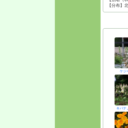
【分布】
ケジ
キバナ