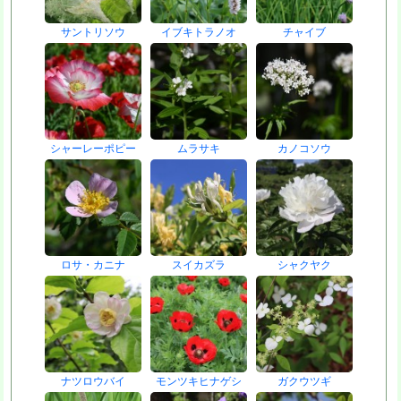
サントリソウ
イブキトラノオ
チャイブ
シャーレーポピー
ムラサキ
カノコソウ
ロサ・カニナ
スイカズラ
シャクヤク
ナツロウバイ
モンツキヒナゲシ
ガクウツギ