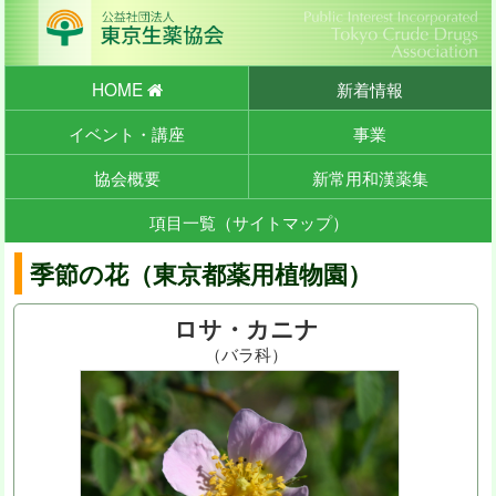
HOME
新着情報
イベント・講座
事業
協会概要
新常用和漢薬集
項目一覧（サイトマップ）
季節の花（東京都薬用植物園）
ロサ・カニナ
（バラ科）