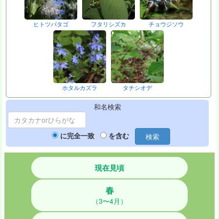
ヒトツバタゴ
フタリシズカ
チョウジソウ
ホタルカズラ
タチシオデ
和名検索
に完全一致
を含む
検索
現在見頃
春
（3〜4月）