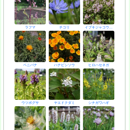
ラフマ
チコリ
イブキジャコウ…
ベニバナ
ハナビシソウ
ヒロハセネガ
ウツボグサ
ヤエドクダミ
シナガワハギ