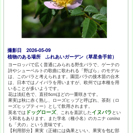
撮影日 2026-05-09
植物のある場所 ふれあいガーデン（草星舎手前）
ヨーロッパで広く普通にみられる野生バラで、ゲーテの
詩やシューベルトの歌曲に歌われる「野ばら」のモデル
は、このバラと考えられます。園芸バラの接木苗の台木
は、日本ではノイバラを用いますが、欧州では本種を用
いることが多いようです。
花は淡紅色で、直径5cmほどの一重咲きです。
果実は秋に赤く熟し、ローズヒップと呼ばれ、茶剤（ロ
ーズヒップティー）として飲用されます。
ドッグローズ
イヌバラ
英名では
、これを直訳した
とい
う和名もあります。また学名（種小名）のカニナ
canina
も「犬の」という意味です。
【利用部分】果実（正確には偽果といい、果実を包む部