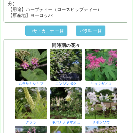
分）
【用途】ハーブティー（ローズヒップティー）
【原産地】ヨーロッパ
ロサ・カニナ 一覧
バラ科 一覧
同時期の花々
ムラサキシキブ
ニンジンボク
キョウガノコ
クララ
キバナノヤマオ…
サボンソウ