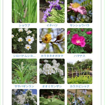
ショウブ
イチハツ
サンショウバラ
シロバナムシヨ…
カラタネオガタマ
ハマナス
ササバギンラン
オオミサンザシ
カラスビシャク