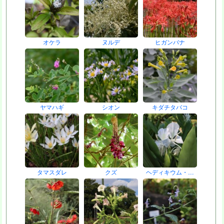
オケラ
ヌルデ
ヒガンバナ
ヤマハギ
シオン
キダチタバコ
タマスダレ
クズ
ヘディキウム・…