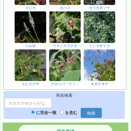
ゴジカ
タバコ
カリガネソウ
ツルボ
ウマノスズクサ
ミシマサイコ
エビスグサ
グロッバ・ウィ…
オオケタデ
和名検索
に完全一致
を含む
検索