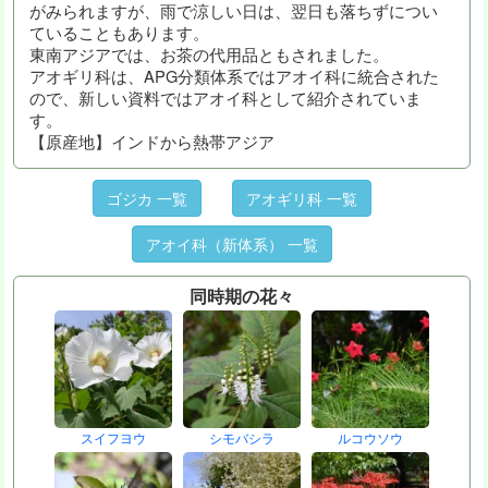
がみられますが、雨で涼しい日は、翌日も落ちずについ
ていることもあります。
東南アジアでは、お茶の代用品ともされました。
アオギリ科は、APG分類体系ではアオイ科に統合された
ので、新しい資料ではアオイ科として紹介されていま
す。
【原産地】インドから熱帯アジア
ゴジカ 一覧
アオギリ科 一覧
アオイ科（新体系） 一覧
同時期の花々
スイフヨウ
シモバシラ
ルコウソウ