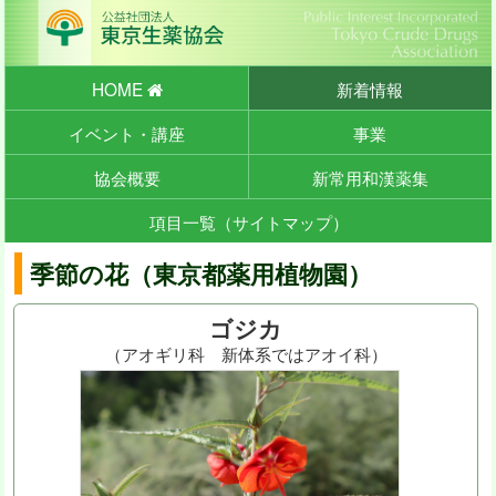
HOME
新着情報
イベント・講座
事業
協会概要
新常用和漢薬集
項目一覧（サイトマップ）
季節の花（東京都薬用植物園）
ゴジカ
（アオギリ科 新体系ではアオイ科）