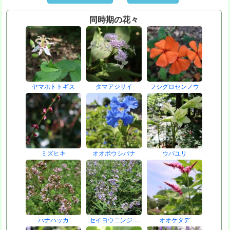
同時期の花々
ヤマホトトギス
タマアジサイ
フシグロセンノウ
ミズヒキ
オオボウシバナ
ウバユリ
ハナハッカ
セイヨウニンジ…
オオケタデ