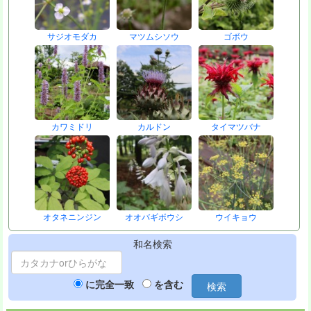
サジオモダカ
マツムシソウ
ゴボウ
カワミドリ
カルドン
タイマツバナ
オタネニンジン
オオバギボウシ
ウイキョウ
和名検索
に完全一致
を含む
検索