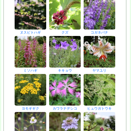
ヌスビトハギ
クズ
コガネバナ
ミソハギ
キキョウ
ヤマユリ
ヨモギギク
カワラナデシコ
ヒュウガトウキ