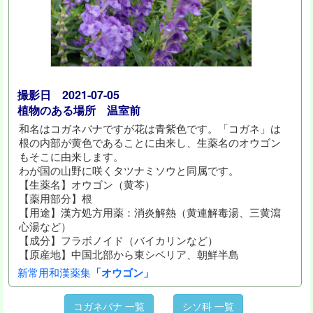
撮影日 2021-07-05
植物のある場所 温室前
和名はコガネバナですが花は青紫色です。「コガネ」は
根の内部が黄色であることに由来し、生薬名のオウゴン
もそこに由来します。
わが国の山野に咲くタツナミソウと同属です。
【生薬名】オウゴン（黄芩）
【薬用部分】根
【用途】漢方処方用薬：消炎解熱（黄連解毒湯、三黄瀉
心湯など）
【成分】フラボノイド（バイカリンなど）
【原産地】中国北部から東シベリア、朝鮮半島
新常用和漢薬集
「オウゴン」
コガネバナ 一覧
シソ科 一覧