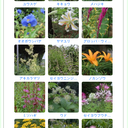
ユウスゲ
キキョウ
メハジキ
オオボウシバナ
ヤマユリ
グロッバ・ウィ…
アキカラマツ
セイヨウニンジ…
ノカンゾウ
ミソハギ
ウド
セイヨウフウチ…