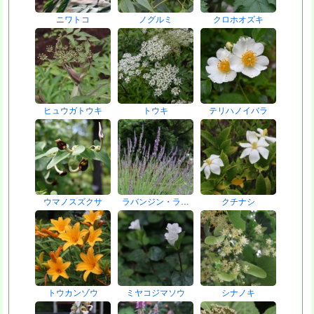
ニワトコ
ノグルミ
クロホオズキ
ヒュウガトウキ
トウキ
テリハノイバラ
ウマノスズクサ
ラバンジン・ラ…
クチナシ
トウカンゾウ
ミヤコジマソウ
シナノキ