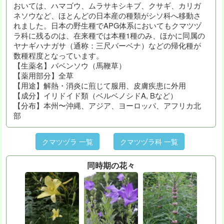
おいては、ハマゴウ、ムラサキシキブ、クサギ、カリガ
ネソウなど、ほとんどの日本産の種類がシソ科へ移動さ
れました。日本の野生種でAPG体系においてもクマツヅ
ラ科に残るのは、在来種では本種1種のみ、ほかに同属の
ヤナギハナガサ（通称：三尺バーベナ）などの帰化種が
数種程度となっています。
【生薬名】バベンソウ（馬鞭草）
【薬用部分】全草
【用途】解熱・消炎に煎じて服用、皮膚疾患に外用
【成分】イリドイド類（ベルベノシドA, Bなど）
【分布】本州〜沖縄、アジア、ヨーロッパ、アフリカ北
部
クマツヅラ 一覧
クマツヅラ科 一覧
同時期の花々