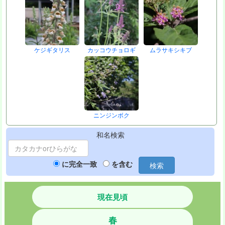
ケジギタリス
カッコウチョロギ
ムラサキシキブ
ニンジンボク
和名検索
に完全一致
を含む
検索
現在見頃
春