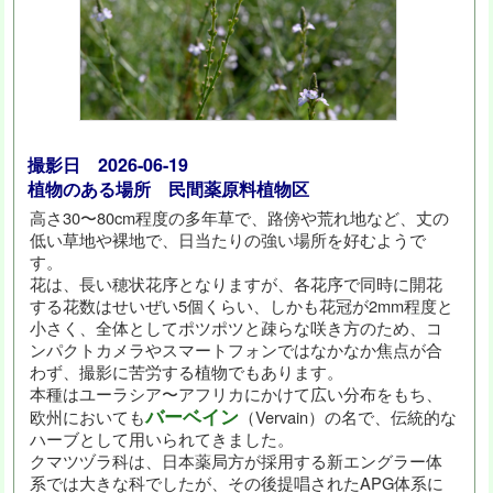
撮影日 2026-06-19
植物のある場所 民間薬原料植物区
高さ30〜80cm程度の多年草で、路傍や荒れ地など、丈の
低い草地や裸地で、日当たりの強い場所を好むようで
す。
花は、長い穂状花序となりますが、各花序で同時に開花
する花数はせいぜい5個くらい、しかも花冠が2mm程度と
小さく、全体としてポツポツと疎らな咲き方のため、コ
ンパクトカメラやスマートフォンではなかなか焦点が合
わず、撮影に苦労する植物でもあります。
本種はユーラシア〜アフリカにかけて広い分布をもち、
バーベイン
欧州においても
（Vervain）の名で、伝統的な
ハーブとして用いられてきました。
クマツヅラ科は、日本薬局方が採用する新エングラー体
系では大きな科でしたが、その後提唱されたAPG体系に