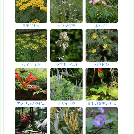
ヨモギギク
クマツヅラ
ネムノキ
ウイキョウ
ヤブミョウガ
ハマビシ
アメリカノウゼ…
クガイソウ
ミミガタテンナ…