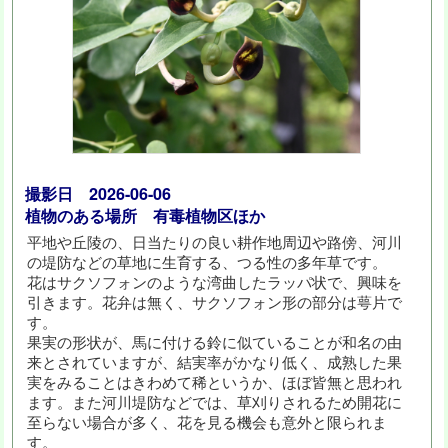
撮影日 2026-06-06
植物のある場所 有毒植物区ほか
平地や丘陵の、日当たりの良い耕作地周辺や路傍、河川
の堤防などの草地に生育する、つる性の多年草です。
花はサクソフォンのような湾曲したラッパ状で、興味を
引きます。花弁は無く、サクソフォン形の部分は萼片で
す。
果実の形状が、馬に付ける鈴に似ていることが和名の由
来とされていますが、結実率がかなり低く、成熟した果
実をみることはきわめて稀というか、ほぼ皆無と思われ
ます。また河川堤防などでは、草刈りされるため開花に
至らない場合が多く、花を見る機会も意外と限られま
す。