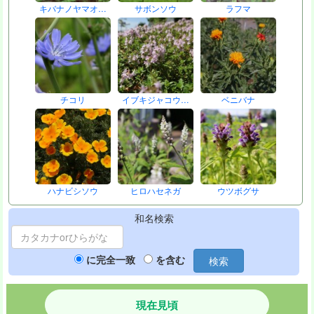
キバナノヤマオ…
サボンソウ
ラフマ
チコリ
イブキジャコウ…
ベニバナ
ハナビシソウ
ヒロハセネガ
ウツボグサ
和名検索
に完全一致
を含む
検索
現在見頃