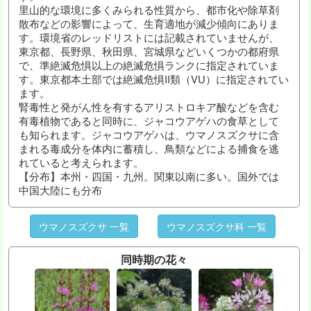
里山的な環境に多くみられる性質から、都市化や除草剤
散布などの影響によって、生育適地が減少傾向にありま
す。環境省のレッドリストには記載されていませんが、
東京都、長野県、秋田県、宮城県などいくつかの都府県
で、準絶滅危惧以上の絶滅危惧ランクに指定されていま
す。東京都本土部では絶滅危惧II類（VU）に指定されてい
ます。
腎毒性と発がん性を有するアリストロキア酸などを含む
有毒植物であると同時に、ジャコウアゲハの食草として
も知られます。ジャコウアゲハは、ウマノスズクサに含
まれる毒成分を体内に蓄積し、鳥類などによる捕食を逃
れていると考えられます。
【分布】本州・四国・九州。関東以南に多い。国外では
中国大陸にも分布
ウマノスズクサ 一覧
ウマノスズクサ科 一覧
同時期の花々