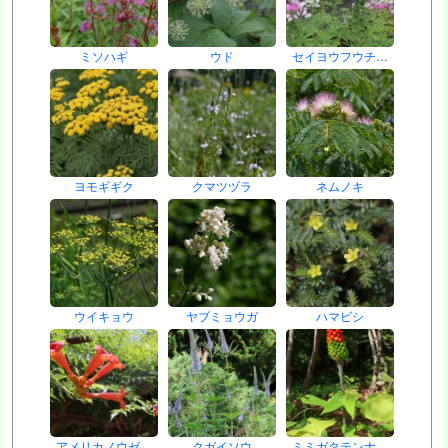
ミソハギ
ウド
セイヨウフウチ…
ヨモギギク
クマツヅラ
ネムノキ
ウイキョウ
ヤブミョウガ
ハマビシ
アメリカノウゼ…
クガイソウ
ミミガタテンナ…