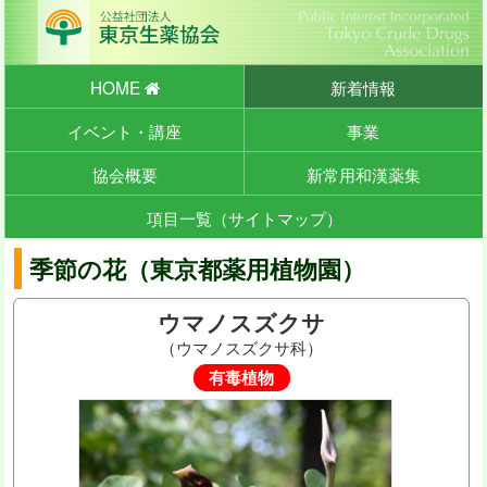
HOME
新着情報
イベント・講座
事業
協会概要
新常用和漢薬集
項目一覧（サイトマップ）
季節の花（東京都薬用植物園）
ウマノスズクサ
（ウマノスズクサ科）
有毒植物