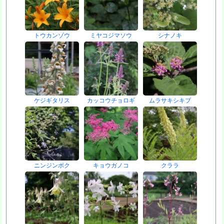
トウカンゾウ
ミヤコジマソウ
シナノキ
ケジギタリス
カッコウチョロギ
ムラサキシキブ
ニンジンボク
キョウガノコ
クララ