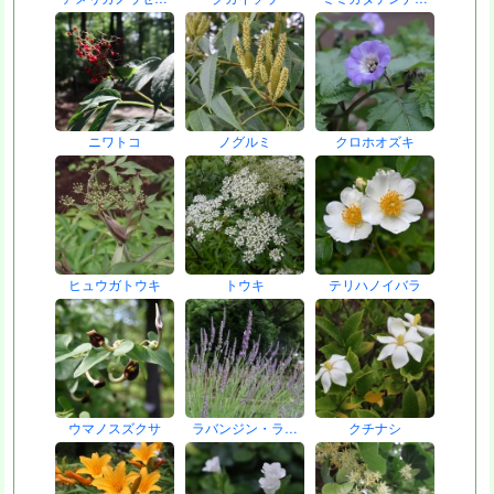
ニワトコ
ノグルミ
クロホオズキ
ヒュウガトウキ
トウキ
テリハノイバラ
ウマノスズクサ
ラバンジン・ラ…
クチナシ