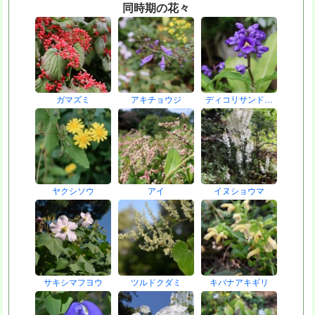
同時期の花々
ガマズミ
アキチョウジ
ディコリサンド…
ヤクシソウ
アイ
イヌショウマ
サキシマフヨウ
ツルドクダミ
キバナアキギリ