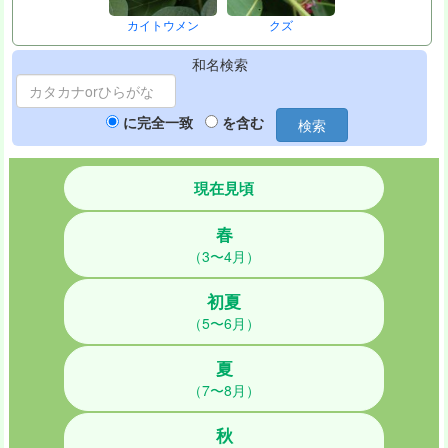
カイトウメン
クズ
和名検索
に完全一致
を含む
検索
現在見頃
春
（3〜4月）
初夏
（5〜6月）
夏
（7〜8月）
秋