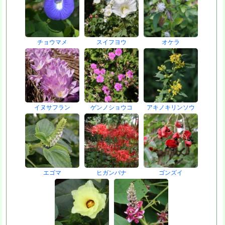
チョウマメ
スイフヨウ
オケラ
イヌサフラン
ゲンノショウコ
アキノキリンソウ
エゴマ
ヒガンバナ
ゴンズイ