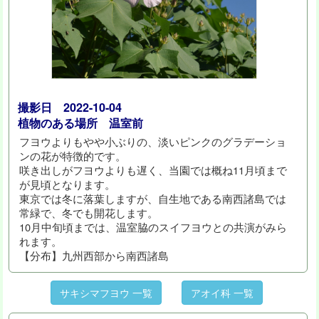
撮影日 2022-10-04
植物のある場所 温室前
フヨウよりもやや小ぶりの、淡いピンクのグラデーショ
ンの花が特徴的です。
咲き出しがフヨウよりも遅く、当園では概ね11月頃まで
が見頃となります。
東京では冬に落葉しますが、自生地である南西諸島では
常緑で、冬でも開花します。
10月中旬頃までは、温室脇のスイフヨウとの共演がみら
れます。
【分布】九州西部から南西諸島
サキシマフヨウ 一覧
アオイ科 一覧