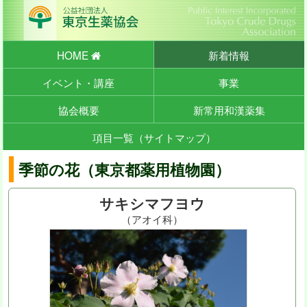
HOME
新着情報
イベント・講座
事業
協会概要
新常用和漢薬集
項目一覧（サイトマップ）
季節の花（東京都薬用植物園）
サキシマフヨウ
（アオイ科）