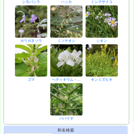
シモバシラ
ハッカ
ミシマサイコ
カリガネソウ
ミソナオシ
シオン
ゴマ
ヘディキウム・…
キンミズヒキ
パパイヤ
和名検索