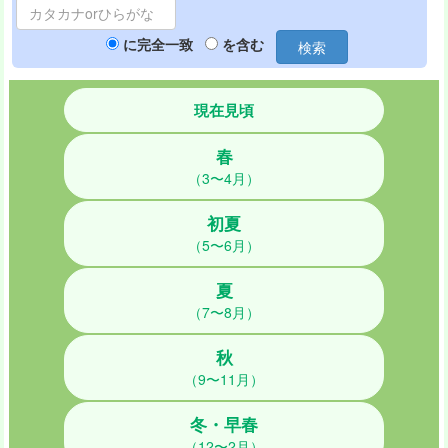
に完全一致
を含む
検索
現在見頃
春
（3〜4月）
初夏
（5〜6月）
夏
（7〜8月）
秋
（9〜11月）
冬・早春
（12〜2月）