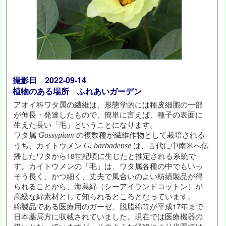
撮影日 2022-09-14
植物のある場所 ふれあいガーデン
アオイ科ワタ属の繊維は、形態学的には種皮細胞の一部
が伸長・発達したもので、簡単に言えば、種子の表面に
生えた長い「毛」ということになります。
ワタ属
の複数種が繊維作物として栽培される
Gossypium
うち、カイトウメン
は、古代に中南米へ伝
G. barbadense
播したワタから18世紀頃に生じたと推定される系統で
す。カイトウメンの「毛」は、ワタ属各種の中でもいっ
そう長く、かつ細く、丈夫で風合いのよい紡績製品が得
られることから、海島綿（シーアイランドコットン）が
高級な綿素材として知られるところとなっています。
綿製品である医療用のガーゼ、脱脂綿等が平成17年まで
日本薬局方に収載されていました。現在では医療機器の