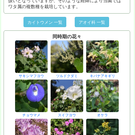
扱いとなっていますが、そのような経緯により当園では
ワタ属の複数種を栽培しています。
カイトウメン 一覧
アオイ科 一覧
同時期の花々
サキシマフヨウ
ツルドクダミ
キバナアキギリ
チョウマメ
スイフヨウ
オケラ