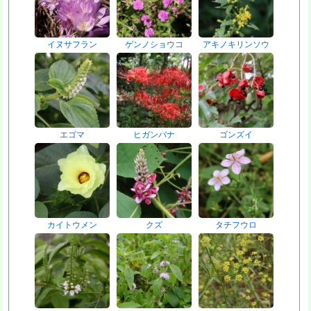
イヌサフラン
ゲンノショウコ
アキノキリンソウ
エゴマ
ヒガンバナ
ゴンズイ
カイトウメン
クズ
タチフウロ