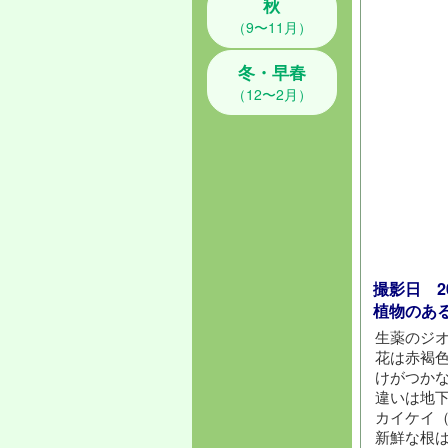
秋
（9〜11月）
冬・早春
（12〜2月）
撮影日 202
植物のあ
生薬のジ
花は赤褐
けがつか
違いは地
カイケイ
新鮮な根