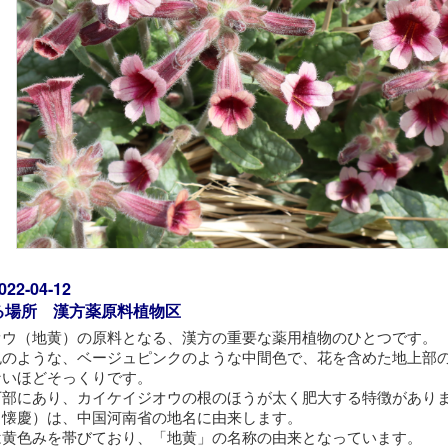
2-04-12
る場所 漢方薬原料植物区
オウ（地黄）の原料となる、漢方の重要な薬用植物のひとつです。
色のような、ベージュピンクのような中間色で、花を含めた地上部
ないほどそっくりです。
下部にあり、カイケイジオウの根のほうが太く肥大する特徴があり
（懐慶）は、中国河南省の地名に由来します。
は黄色みを帯びており、「地黄」の名称の由来となっています。