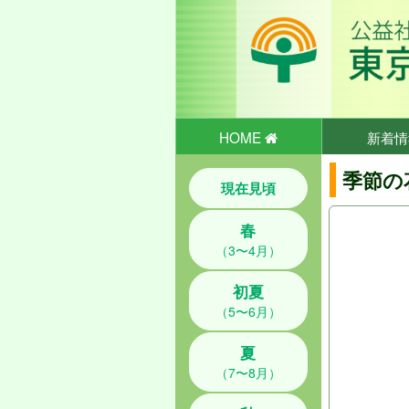
HOME
新着情
季節の
現在見頃
春
（3〜4月）
初夏
（5〜6月）
夏
（7〜8月）