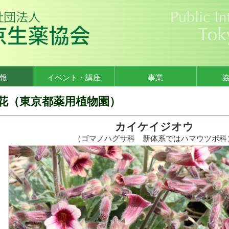
報
イベント・講座
事業
花（東京都薬用植物園）
カイケイジオウ
（ゴマノハグサ科 新体系ではハマウツボ科