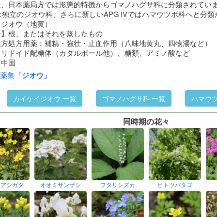
は、日本薬局方では形態的特徴からゴマノハグサ科に分類されていま
IIでは独立のジオウ科、さらに新しいAPG IVではハマウツボ科へと分
】ジオウ（地黄）
分】根、またはそれを蒸したもの
漢方処方用薬：補精・強壮・止血作用（八味地黄丸、四物湯など）
イリドイド配糖体（カタルポール他）、糖類、アミノ酸など
】中国
薬集
「ジオウ」
カイケイジオウ 一覧
ゴマノハグサ科 一覧
ハマウ
同時期の花々
ノアシガタ
オオミサンザシ
フタリシズカ
ヒトツバタゴ