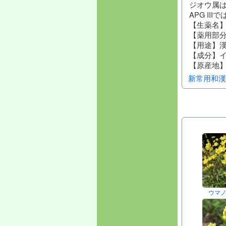
ジオウ属
APG I
【生薬名
【薬用部
【用途】
【成分】
【原産地
新常用和漢
ウマ