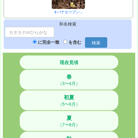
キバナセツブン…
和名検索
に完全一致
を含む
検索
現在見頃
春
（3〜4月）
初夏
（5〜6月）
夏
（7〜8月）