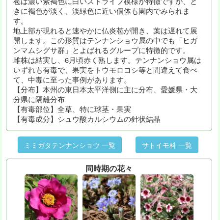
苞は濃い紫褐色に白いストライプ模様が特徴ですが、と
きに褐色が淡く、淡緑色に近い個体も園内でみられま
す。
地上部が現れると速やかに仏炎苞が開き、葉は遅れて展
開します。この形質はテンナンショウ属の中でも「ヒガ
ンマムシグサ群」とよばれるグループに特徴的です。
雌株は結実し、6月頃赤く熟します。テンナンショウ属は
いずれも有毒で、果実をトウモロコシ等と間違えて食べ
て、中毒に至った事例があります。
【分布】本州の東日本太平洋側に主に分布、愛媛県・大
分県に隔離分布
【有毒部位】全草、特に球茎・果実
【有毒成分】シュウ酸カルシウムの針状結晶
ミミガタテンナンショウ 一覧
サトイモ科 一覧
同時期の花々