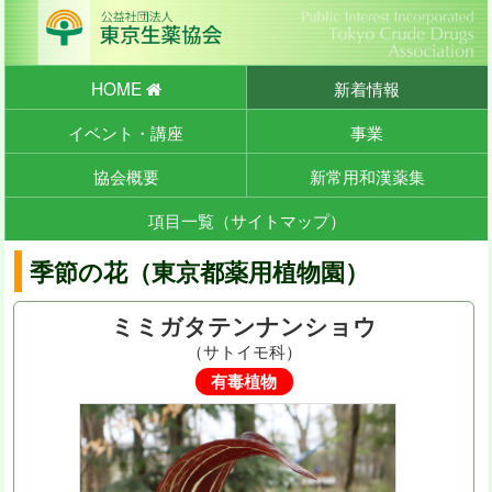
HOME
新着情報
イベント・講座
事業
協会概要
新常用和漢薬集
項目一覧（サイトマップ）
季節の花（東京都薬用植物園）
ミミガタテンナンショウ
（サトイモ科）
有毒植物