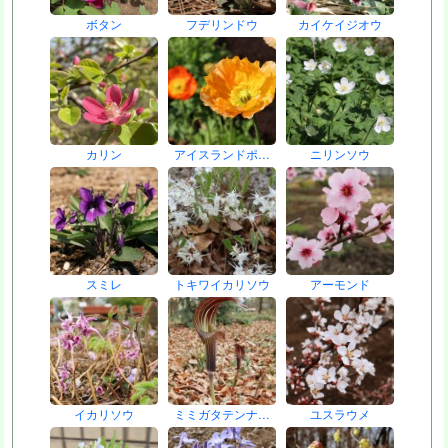
ボタン
フデリンドウ
カイケイジオウ
カリン
アイスランドポ…
ニリンソウ
スミレ
トキワイカリソウ
アーモンド
イカリソウ
ミミガタテンナ…
ユスラウメ