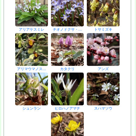
アリアケスミレ
チオノドクサ・…
トサミズキ
アリマウマノス…
カタクリ
アンズ
シュンラン
ヒロハノアマナ
スハマソウ