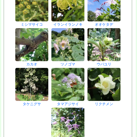
ミシマサイコ
イランイランノキ
オオケタデ
カカオ
ツノゴマ
ウバユリ
タケニグサ
タマアジサイ
リクチメン