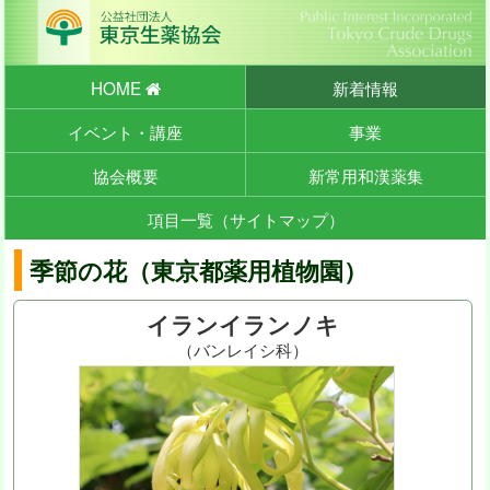
HOME
新着情報
イベント・講座
事業
協会概要
新常用和漢薬集
項目一覧（サイトマップ）
季節の花（東京都薬用植物園）
イランイランノキ
（バンレイシ科）