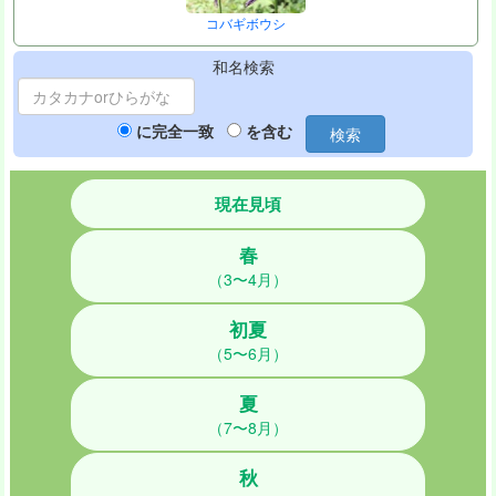
コバギボウシ
和名検索
に完全一致
を含む
検索
現在見頃
春
（3〜4月）
初夏
（5〜6月）
夏
（7〜8月）
秋