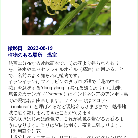
撮影日 2023-08-19
植物のある場所 温室
熱帯に分布する常緑高木で、その花より得られる香り
を、香水やエッセンシャルオイル（精油）に用いること
で、名前のよく知られた植物です。
イランイランはフィリピンのタガログ語で「花の中の
花」を意味するYlang-ylang （異なる綴もあり）に由来、
属名のカナンガ（
）はインドネシアのアンボン島
Cananga
での現地名に由来します。フィジーではマコソイ
（makosoi）と呼ばれるなど現地名もさまざまで、熱帯地
域で広く親しまれてきたことが伺えます。
花の咲きはじめは緑色で、これが黄色を帯びると香るよ
うになります。香りは昼間は弱く、夜間に強まります。
【利用部分】花
【成分】ゲラニオール、リナロール、ゲルマクレンDなど