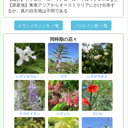
【原産地】東南アジアからオーストラリアにかけ分布す
るが、真の自生地は不明である
イランイランノキ 一覧
バンレイシ科 一覧
同時期の花々
ヘディキウム・…
ゴマ
シラヤマギク
トウテイラン
シクンシ
ゴジカ