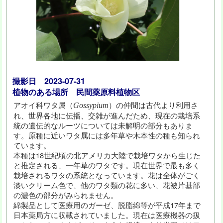
撮影日 2023-07-31
植物のある場所 民間薬原料植物区
アオイ科ワタ属（
）の仲間は古代より利用さ
Gossypium
れ、世界各地に伝播、交雑が進んだため、現在の栽培系
統の遺伝的なルーツについては未解明の部分もありま
す。原種に近いワタ属には多年草や木本性の種も知られ
ています。
本種は18世紀頃の北アメリカ大陸で栽培ワタから生じた
と推定される、一年草のワタです。現在世界で最も多く
栽培されるワタの系統となっています。花は全体がごく
淡いクリーム色で、他のワタ類の花に多い、花被片基部
の濃色の部分がみられません。
綿製品として医療用のガーゼ、脱脂綿等が平成17年まで
日本薬局方に収載されていました。現在は医療機器の扱