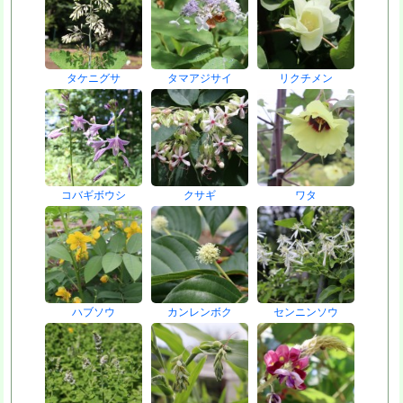
タケニグサ
タマアジサイ
リクチメン
コバギボウシ
クサギ
ワタ
ハブソウ
カンレンボク
センニンソウ