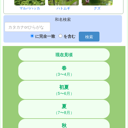
マルバハッカ
ハトムギ
クズ
和名検索
に完全一致
を含む
検索
現在見頃
春
（3〜4月）
初夏
（5〜6月）
夏
（7〜8月）
秋