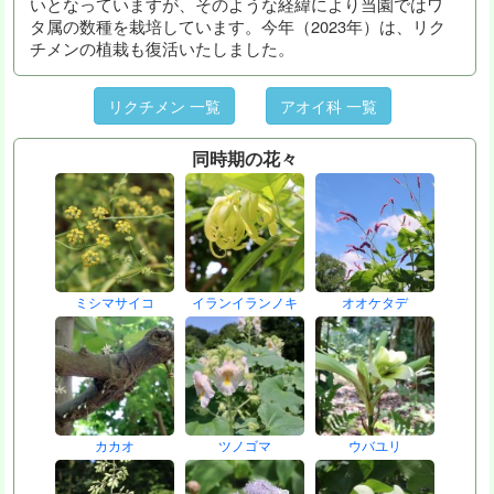
いとなっていますが、そのような経緯により当園ではワ
タ属の数種を栽培しています。今年（2023年）は、リク
チメンの植栽も復活いたしました。
リクチメン 一覧
アオイ科 一覧
同時期の花々
ミシマサイコ
イランイランノキ
オオケタデ
カカオ
ツノゴマ
ウバユリ