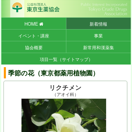
HOME
新着情報
イベント・講座
事業
協会概要
新常用和漢薬集
項目一覧（サイトマップ）
季節の花（東京都薬用植物園）
リクチメン
（アオイ科）