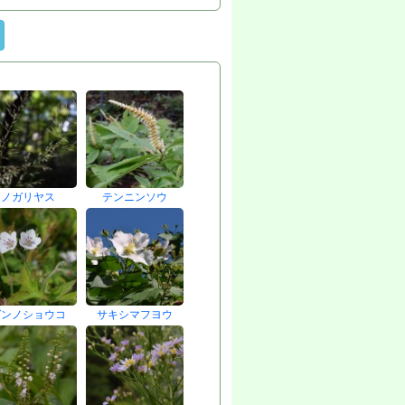
ノガリヤス
テンニンソウ
ゲンノショウコ
サキシマフヨウ