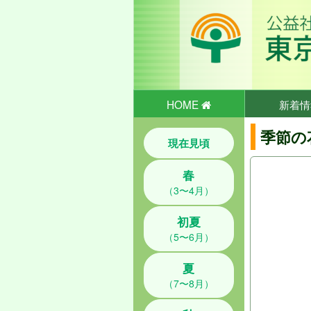
HOME
新着情
季節の
現在見頃
春
（3〜4月）
初夏
（5〜6月）
夏
（7〜8月）