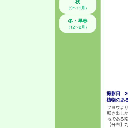
秋
（9〜11月）
冬・早春
（12〜2月）
撮影日 202
植物のあ
フヨウよ
咲き出し
地である
【分布】