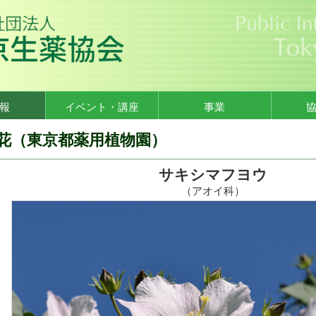
報
イベント・講座
事業
花（東京都薬用植物園）
サキシマフヨウ
（アオイ科）