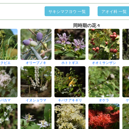
サキシマフヨウ 一覧
アオイ科 一覧
同時期の花々
コクビエ
オリーブノキ
ホトトギス
オオミサンザシ
ジバカマ
イヌショウマ
キバナアキギリ
オケラ