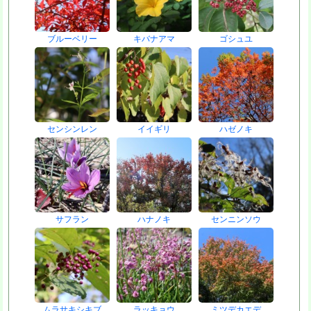
ブルーベリー
キバナアマ
ゴシュユ
センシンレン
イイギリ
ハゼノキ
サフラン
ハナノキ
センニンソウ
ムラサキシキブ
ラッキョウ
ミツデカエデ