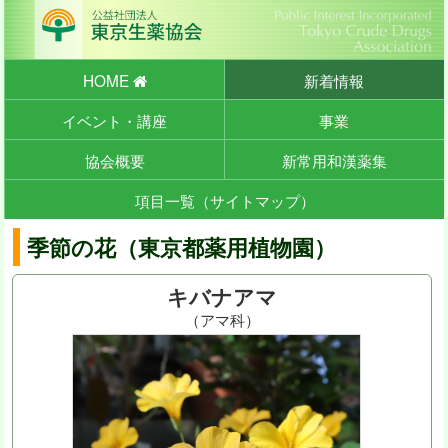
HOME
新着情報
イベント・講座
事業
協会概要
新常用和漢薬集
項目一覧（サイトマップ）
季節の花（東京都薬用植物園）
キバナアマ
（アマ科）