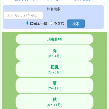
和名検索
に完全一致
を含む
検索
現在見頃
春
（3〜4月）
初夏
（5〜6月）
夏
（7〜8月）
秋
（9〜11月）