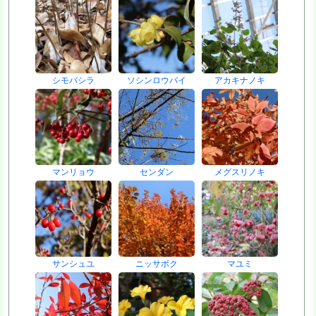
シモバシラ
ソシンロウバイ
アカキナノキ
マンリョウ
センダン
メグスリノキ
サンシュユ
ニッサボク
マユミ