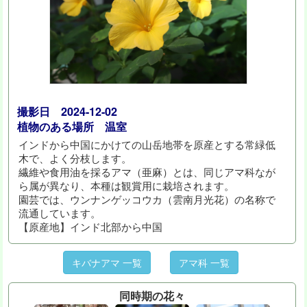
撮影日 2024-12-02
植物のある場所 温室
インドから中国にかけての山岳地帯を原産とする常緑低
木で、よく分枝します。
繊維や食用油を採るアマ（亜麻）とは、同じアマ科なが
ら属が異なり、本種は観賞用に栽培されます。
園芸では、ウンナンゲッコウカ（雲南月光花）の名称で
流通しています。
【原産地】インド北部から中国
キバナアマ 一覧
アマ科 一覧
同時期の花々