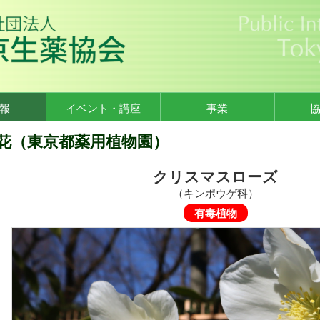
報
イベント・講座
事業
花（東京都薬用植物園）
クリスマスローズ
（キンポウゲ科）
有毒植物