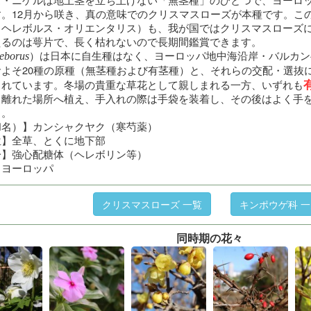
。12月から咲き、真の意味でのクリスマスローズが本種です。こ
（ヘレボルス・オリエンタリス）も、我が国ではクリスマスローズ
えるのは萼片で、長く枯れないので長期間鑑賞できます。
）は日本に自生種はなく、ヨーロッパ地中海沿岸・バルカン
eborus
およそ20種の原種（無茎種および有茎種）と、それらの交配・選抜
されています。冬場の貴重な草花として親しまれる一方、いずれも
ら離れた場所へ植え、手入れの際は手袋を装着し、その後はよく手
う。
和名）】カンシャクヤク（寒芍薬）
位】全草、とくに地下部
分】強心配糖体（ヘレボリン等）
】ヨーロッパ
クリスマスローズ 一覧
キンポウゲ科 
同時期の花々