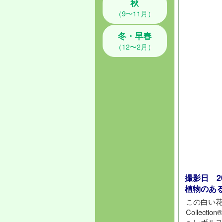
秋
（9〜11月）
冬・早春
（12〜2月）
撮影日 202
植物のあ
この白い
Collectio
ヘレボル