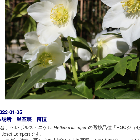
2-01-05
る場所 温室裏 樽植
花は、ヘレボルス・ニゲル
の選抜品種「HGCジョセフ・レ
Helleborus niger
n® Josef Lemper)です。
ス・ニゲルは地上茎を立ち上げない「無茎種」のひとつで、ヨーロ