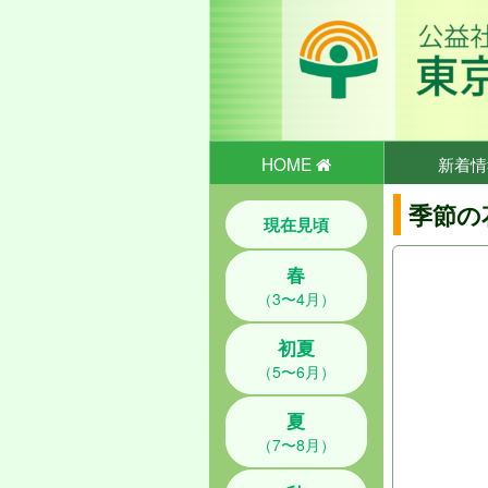
HOME
新着情
季節の
現在見頃
春
（3〜4月）
初夏
（5〜6月）
夏
（7〜8月）