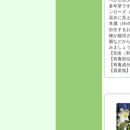
多年草です
ンローズ
花弁に見
本属（
Hell
自生する
種が栽培
園などか
みましょ
【別名（
【有毒部
【有毒成
【原産地