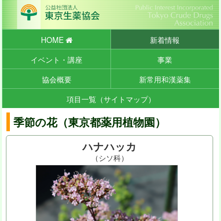
HOME
新着情報
イベント・講座
事業
協会概要
新常用和漢薬集
項目一覧（サイトマップ）
季節の花（東京都薬用植物園）
ハナハッカ
（シソ科）