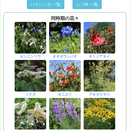
ハナハッカ 一覧
シソ科 一覧
同時期の花々
センニンソウ
オオボウシバナ
モミジアオイ
ソクズ
オニユリ
アキカラマツ