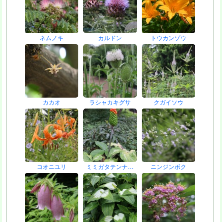
ネムノキ
カルドン
トウカンゾウ
カカオ
ラシャカキグサ
クガイソウ
コオニユリ
ミミガタテンナ…
ニンジンボク