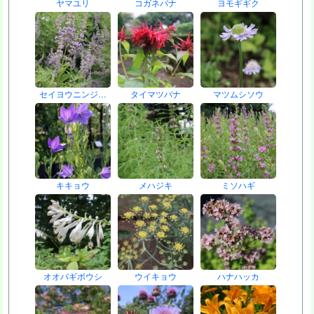
ヤマユリ
コガネバナ
ヨモギギク
セイヨウニンジ…
タイマツバナ
マツムシソウ
キキョウ
メハジキ
ミソハギ
オオバギボウシ
ウイキョウ
ハナハッカ