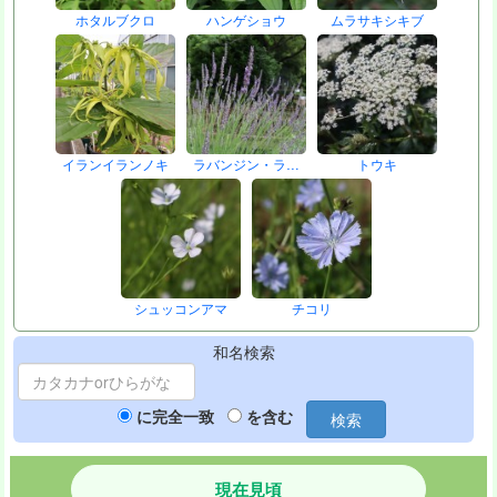
ホタルブクロ
ハンゲショウ
ムラサキシキブ
イランイランノキ
ラバンジン・ラ…
トウキ
シュッコンアマ
チコリ
和名検索
に完全一致
を含む
検索
現在見頃