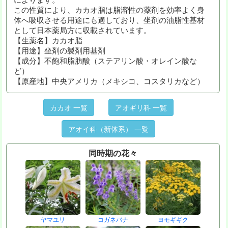
この性質により、カカオ脂は脂溶性の薬剤を効率よく身
体へ吸収させる用途にも適しており、坐剤の油脂性基材
として日本薬局方に収載されています。
【生薬名】カカオ脂
【用途】坐剤の製剤用基剤
【成分】不飽和脂肪酸（ステアリン酸・オレイン酸な
ど）
【原産地】中央アメリカ（メキシコ、コスタリカなど）
カカオ 一覧
アオギリ科 一覧
アオイ科（新体系） 一覧
同時期の花々
ヤマユリ
コガネバナ
ヨモギギク