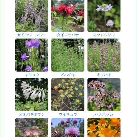
セイヨウニンジ…
タイマツバナ
マツムシソウ
キキョウ
メハジキ
ミソハギ
オオバギボウシ
ウイキョウ
ハナハッカ