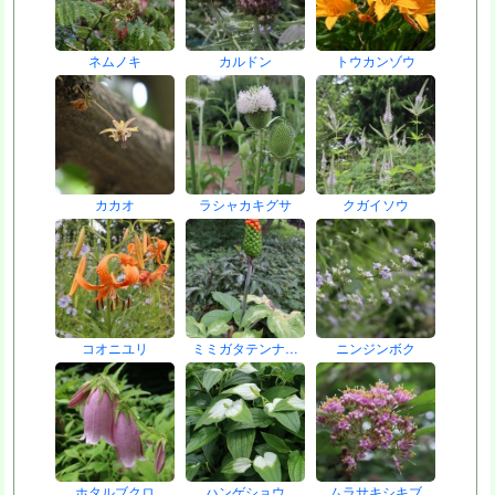
ネムノキ
カルドン
トウカンゾウ
カカオ
ラシャカキグサ
クガイソウ
コオニユリ
ミミガタテンナ…
ニンジンボク
ホタルブクロ
ハンゲショウ
ムラサキシキブ