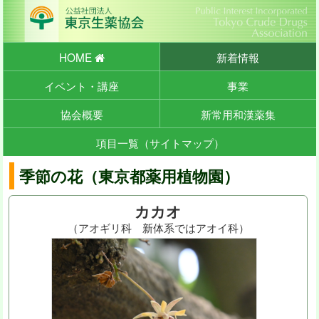
HOME
新着情報
イベント・講座
事業
協会概要
新常用和漢薬集
項目一覧（サイトマップ）
季節の花（東京都薬用植物園）
カカオ
（アオギリ科 新体系ではアオイ科）