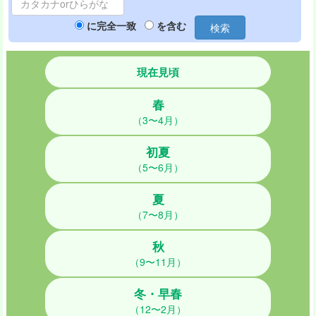
に完全一致
を含む
検索
現在見頃
春
（3〜4月）
初夏
（5〜6月）
夏
（7〜8月）
秋
（9〜11月）
冬・早春
（12〜2月）