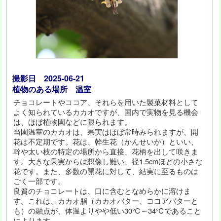
撮影日 2025-06-21
植物のある場所 温室
チョコレートやココア、それらを用いた製菓材料として
よく知られているカカオですが、国内で実物を見る機会
は、ほぼ植物園などに限られます。
当園温室のカカオは、果実はほぼ常時みられますが、開
花は不定期です。花は、幹生花（かんせいか）といい、
幹や太い枝の特定の場所から直接、花柄を出して咲きま
す。大きな果実からは想像し難い、径1.5cmほどの小さな
花です。また、多数の開花に対して、結実に至るものは
ごく一部です。
良質のチョコレートは、口に含むとなめらかに溶けま
す。これは、カカオ脂（カカオバター、ココアバターと
も）の融点が、体温よりやや低い30℃～34℃であること
によります。