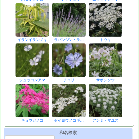
イランイランノキ
ラバンジン・ラ…
トウキ
シュッコンアマ
チコリ
サボンソウ
キョウガノコ
セイヨウノコギ…
アンミ・マユス
和名検索